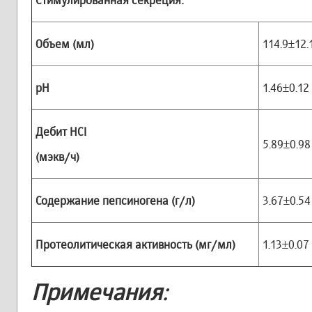
Стимулированная секреция:
Объем (мл)
114.9±12.
рН
1.46±0.12
Дебит Н
CI
5.89±0.98
(мэкв/ч)
Содержание пепсиногена (г/л)
3.67±0.54
Протеолитическая активность (мг/мл)
1.13±0.07
Примечания
: