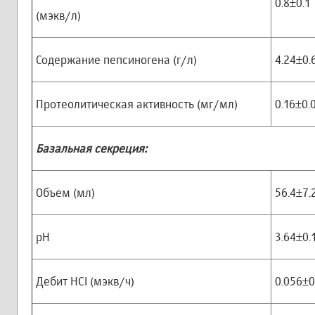
0.8±0.1
(мэкв/л)
Содержание пепсиногена (г/л)
4.24±0.
Протеолитическая активность (мг/мл)
0.16±0.
Базальная секреция:
Объем (мл)
56.4±7.
рН
3.64±0.
Дебит HCI (мэкв/ч)
0.056±0