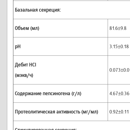
Базальная секреция:
Объем (мл)
81.6±9.8
рН
3.15±0.18
Дебит
HCI
0.073±0.0
(мэкв/ч)
Содержание пепсиногена (г/л)
4.67±0.36
Протеолитическая активность (мг/мл)
0.92±0.11