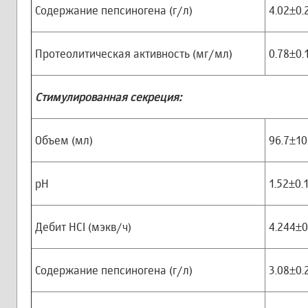
Содержание пепсиногена (г/л)
4.02±0.
Протеолитическая активность (мг/мл)
0.78±0.
Стимулированная секреция:
Объем (мл)
96.7±10
рН
1.52±0.
Дебит HCI (мэкв/ч)
4.244±0
Содержание пепсиногена (г/л)
3.08±0.