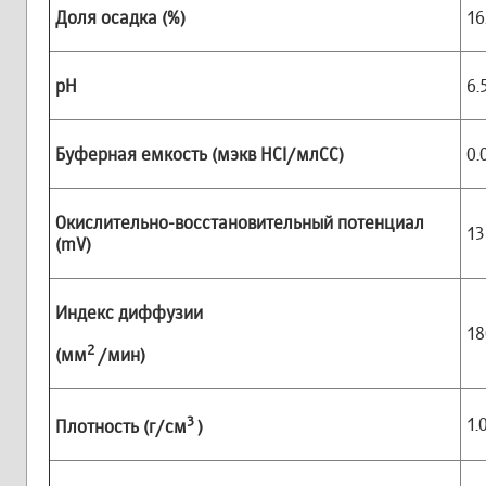
Доля осадка (%)
16
рН
6.
Буферная емкость (мэкв
HCI/млСС)
0.
Окислительно-восстановительный потенциал
13
(
mV)
Индекс диффузии
18
2
(мм
/мин)
3
1.
Плотность (г/см
)