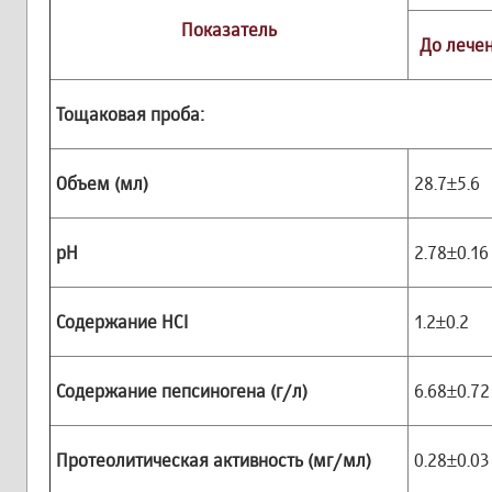
Показатель
До лече
Тощаковая проба:
Объем (мл)
28.7±5.6
рН
2.78±0.16
Содержание НС
I
1.2±0.2
Содержание пепсиногена (г/л)
6.68±0.72
Протеолитическая активность (мг/мл)
0.28±0.03