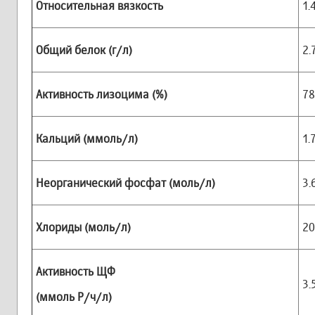
Относительная вязкость
1.
Общий белок (г/л)
2.
Активность лизоцима (%)
78
Кальций (ммоль/л)
1.
Неорганический фосфат (моль/л)
3.
Хлориды (моль/л)
20
Активность ЩФ
3.
(ммоль Р/ч/л)