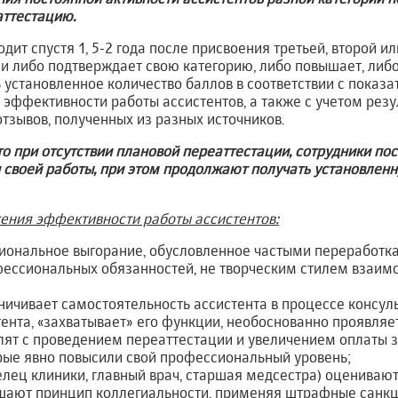
аттестацию.
ит спустя 1, 5-2 года после присвоения третьей, второй ил
и либо подтверждает свою категорию, либо повышает, либо
ь установленное количество баллов в соответствии с показ
эффективности работы ассистентов, а также с учетом резу
отзывов, полученных из разных источников.
то при отсутствии плановой переаттестации, сотрудники п
 своей работы, при этом продолжают получать установленн
ения эффективности работы ассистентов:
иональное выгорание, обусловленное частыми переработк
ессиональных обязанностей, не творческим стилем взаимо
ничивает самостоятельность ассистента в процессе консуль
тента, «захватывает» его функции, необоснованно проявляе
лят с проведением переаттестации и увеличением оплаты 
рые явно повысили свой профессиональный уровень;
лец клиники, главный врач, старшая медсестра) оценивают
ушают принцип коллегиальности, применяя штрафные санкц