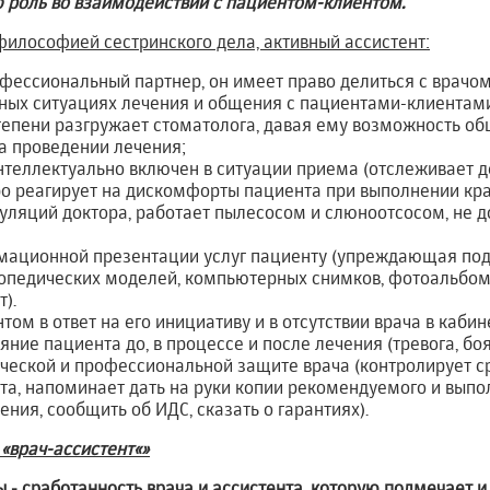
 роль во взаимодействии с пациентом-клиентом.
 философией сестринского дела, активный ассистент:
ессиональный партнер, он имеет право делиться с врачом
жных ситуациях лечения и общения с пациентами-клиентам
епени разгружает стоматолога, давая ему возможность об
а проведении лечения;
теллектуально включен в ситуации приема (отслеживает д
ро реагирует на дискомфорты пациента при выполнении кр
уляций доктора, работает пылесосом и слюноотсосом, не 
рмационной презентации услуг пациенту (упреждающая под
опедических моделей, компьютерных снимков, фотоальбом
).
ом в ответ на его инициативу и в отсутствии врача в кабин
ние пациента до, в процессе и после лечения (тревога, бояз
ческой и профессиональной защите врача (контролирует с
та, напоминает дать на руки копии рекомендуемого и выпо
ения, сообщить об ИДС, сказать о гарантиях).
«врач-ассистент«»
 - сработанность врача и ассистента, которую подмечает и