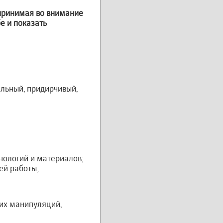
 принимая во внимание
бе и показать
ельный, придирчивый,
нологий и материалов;
ей работы;
оих манипуляций,