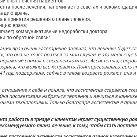
ый опыт лечения пациентов;
нта после лечения, напоминает о советах и рекомендация
ацию врача;
 в принятия решения о плане лечения;
ицию врача;
гчает) коммуникативные недоработки доктора.
ки по обратной связи:
ации врач очень категорично заявила, что лечение будет 
, что она не хочет браться за мой случай, и это меня еще 
норамный снимок в соседней комнате. Ассистентка, сопро
ворила, что можно все исправить. Поинтересовалась, есть л
 41 год, поддержала: сейчас в таком возрасте рожают, она и
 отношение к себе и поняла, что ассистентка старается сгл
 Она посоветовала набраться терпения и лечиться в клинике
ными технологиями. Только благодаря ассистентке я приня
нта работать в триаде с клиентом
играет существенную рол
екомендуемого плана лечения,
к тому, чтобы стать постоя
ия постоянной активности ассистентов разной категории 