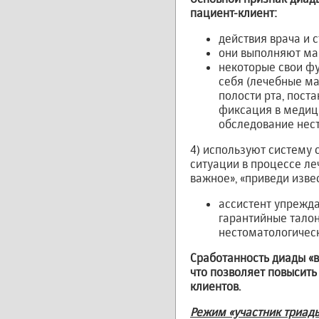
пациент-клиент:
действия врача и 
они выполняют ма
некоторые свои фу
себя (лечебные ма
полости рта, пост
фиксация в медици
обследование нес
4) используют систему 
ситуации в процессе ле
важное», «приведи изве
ассистент упрежда
гарантийные тало
нестоматологическ
Сработанность диады «
что позволяет повысить
клиентов.
Режим «участник триады