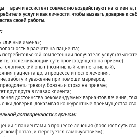
ы – врач и ассистент совместно воздействуют на клиента,
ребителя услуг и как личности, чтобы вызвать доверие к се
ства своей работы.
:
 «личные имена»;
опасность в расчете на пациента;
 потребительской компетенции получателя услуг (взыскат
ять, отслеживающий суть происходящего на приеме);
атологический опыт (позитивный или негативный);
ояния пациента до, в процессе и после лечения;
ие, заботу и уважение при помощи маркеров;
преодолеть тревогу, боязнь и страх на приеме;
т друг друга в глазах клиента;
оясняя достоинства рекомендуемых вариантов лечения, тех
 очки доверия, доказывая конкурентные преимущества сво
ельной договоренности с врачом:
бщении с пациентами в процессе лечения (поясняет суть св
искомфортах, интересуется самочувствием);