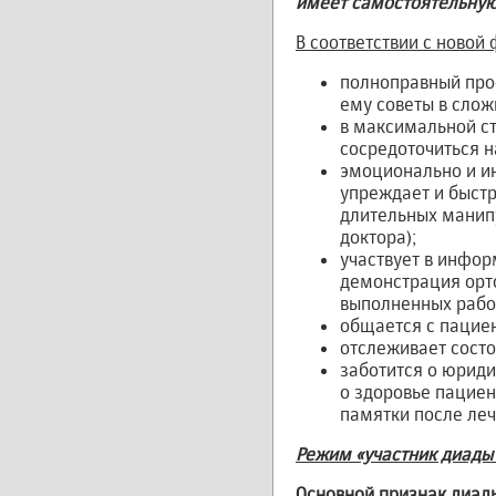
имеет самостоятельную
В соответствии с новой
полноправный проф
ему советы в сло
в максимальной ст
сосредоточиться н
эмоционально и ин
упреждает и быст
длительных манип
доктора);
участвует в инфо
демонстрация орт
выполненных работ
общается с пациент
отслеживает состоя
заботится о юриди
о здоровье пациен
памятки после леч
Режим «участник диады 
Основной признак диады