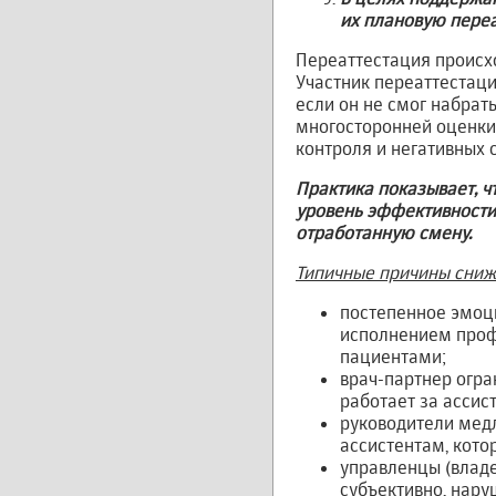
их плановую пере
Переаттестация происход
Участник переаттестаци
если он не смог набрат
многосторонней оценки 
контроля и негативных 
Практика показывает, ч
уровень эффективности
отработанную смену.
Типичные причины сниж
постепенное эмоц
исполнением проф
пациентами;
врач-партнер огра
работает за ассис
руководители мед
ассистентам, кото
управленцы (владе
субъективно, нар