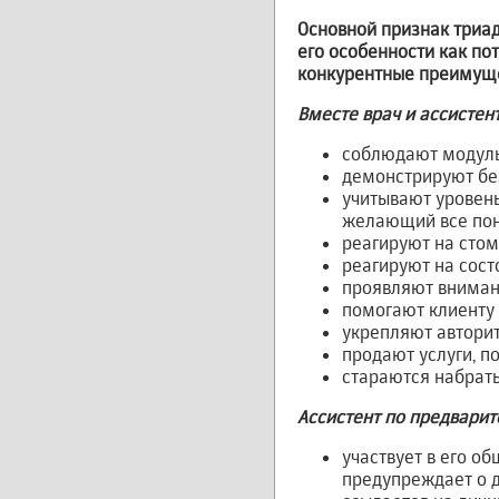
Основной признак триад
его особенности как пот
конкурентные преимуще
Вместе врач и ассистент
соблюдают модуль
демонстрируют без
учитывают уровень
желающий все пон
реагируют на стом
реагируют на сост
проявляют вниман
помогают клиенту 
укрепляют авторите
продают услуги, п
стараются набрать
Ассистент по предварит
участвует в его о
предупреждает о д