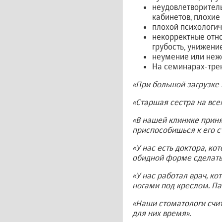
неудовлетворитель
кабинетов, плохие
плохой психологич
некорректные отно
грубость, унижение
неумение или неже
На семинарах-трен
«При большой загрузке 
«Старшая сестра на все
«В нашей клинике приня
приспособишься к его с
«У нас есть доктора, ко
обидной форме сделать 
«У нас работал врач, ко
ногами под креслом. Па
«Наши стоматологи счи
для них время».