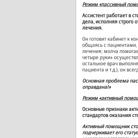
Режим «пассивный пом
Ассистент работает в с
дела, исполняя строго 
лечения.
Он готовит кабинет к к
общаясь с пациентами, 
лечения; молча помогае
четыре руки» осуществл
остальное врач выполня
пациента и т.д.), он в
Основная проблема па
оправдана!»
Режим «активный помо
Основные признаки акти
стандартов оказания с
Активный помощник сто
подчеркивает его стату