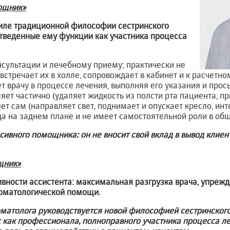
ощник»
тиле традиционной философии сестринского
отведенные ему функции как участника процесса
онсультации и лечебному приему; практически не
встречает их в холле, сопровождает в кабинет и к расчетно
т врачу в процессе лечения, выполняя его указания и прос
яет частично (удаляет жидкость из полсти рта пациента, п
ет сам (направляет свет, поднимает и опускает кресло, ин
сегда на заднем плане и не имеет самостоятельной роли в о
ссивного помощника:
он не вносит свой вклад в вывод клие
щник»
вности ассистента: максимальная разгрузка врача, упрежд
томатологической помощи.
матолога руководствуется новой философией сестринского
с как профессионала, полноправного участника процесса ле