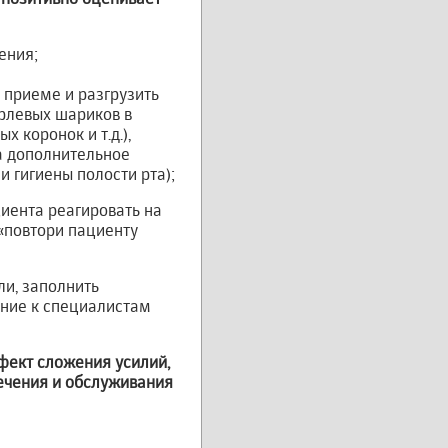
ения;
 приеме и разгрузить
рлевых шариков в
 коронок и т.д.),
а дополнительное
 гигиены полости рта);
циента реагировать на
 «повтори пациенту
ли, заполнить
ение к специалистам
ффект сложения усилий,
лечения и обслуживания