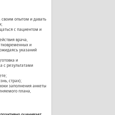
 своим опытом и давать
и;
щаться с пациентом и
ействия врача,
атковременных и
дожидаясь указаний
готовка и
а с результатами
ете;
нь, страх);
роки заполнения анкеты
лняемого плана,
 позитивно оценивает