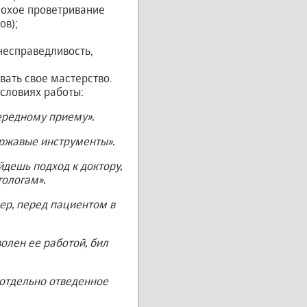
лохое проветривание
ов);
несправедливость,
ать свое мастерство.
словиях работы:
чередному приему».
 ржавые инструменты».
йдешь подход к доктору,
тологам».
мер, перед пациентом в
волен ее работой, бил
 отдельно отведенное