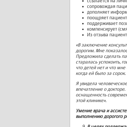
ссылается на личн
сопровождая пацие
дополняет информ
поощряет пациента
поддерживает поз
компенсирует (смя
Из отзыва пациент
«В заключение консульт
дорогим. Мне показалось
Предложила сделать па
старалась успокоить, го
что детей нет и что мне
когда ей было за сорок.
Я увидела человеческое
впечатление о докторе.
оснащенность современ
этой клинике».
Умение врача и ассисте
выполнению дорогого р
В целях поддержан