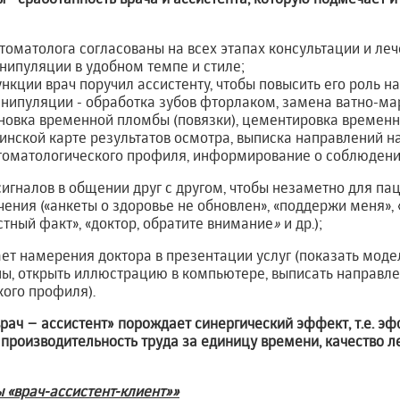
стоматолога согласованы на всех этапах консультации и леч
нипуляции в удобном темпе и стиле;
нкции врач поручил ассистенту, чтобы повысить его роль на
нипуляции - обработка зубов фторлаком, замена ватно-ма
ановка временной пломбы (повязки), цементировка временных
нской карте результатов осмотра, выписка направлений н
томатологического профиля, информирование о соблюдении
сигналов в общении друг с другом, чтобы незаметно для па
чения («анкеты о здоровье не обновлен», «поддержи меня»,
стный факт», «доктор, обратите внимание
»
и др.);
ет намерения доктора в презентации услуг (показать моде
ны, открыть иллюстрацию в компьютере, выписать направл
ого профиля).
врач – ассистент» порождает синергический эффект,
т.е. э
 производительность труда за единицу времени, качество 
 «врач-ассистент-клиент»»