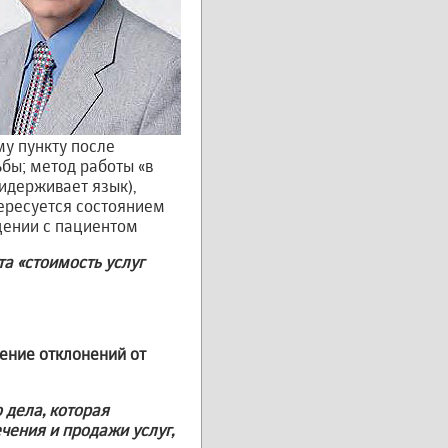
му пункту после
ьбы; метод работы «в
ридерживает язык),
тересуется состоянием
бщении с пациентом
нта
«стоимость услуг
ение отклонений от
 дела, которая
чения и продажи услуг,