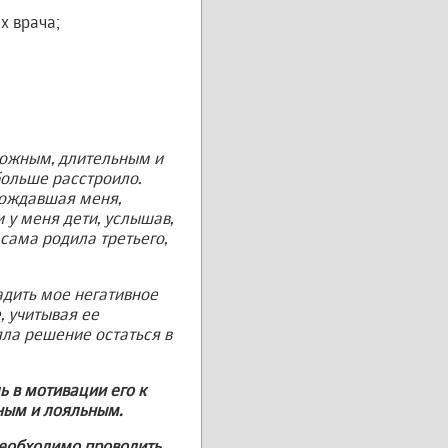
х врача;
сложным, длительным и
больше расстроило.
вождавшая меня,
и у меня дети, услышав,
 сама родила третьего,
адить мое негативное
, учитывая ее
ла решение остаться в
ь в мотивации его
к
нным и лояльным.
необходимо проводить