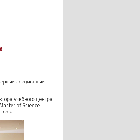
»
 первый лекционный
ктора учебного центра
Master of Science
юкс».