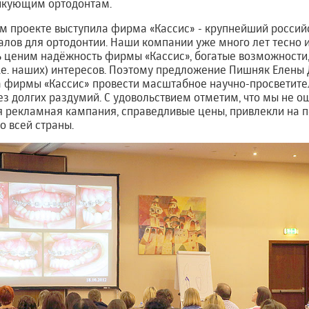
икующим ортодонтам.
м проекте выступила фирма «Кассис» - крупнейший россий
лов для ортодонтии. Наши компании уже много лет тесно 
 ценим надёжность фирмы «Кассис», богатые возможности,
(т.е. наших) интересов. Поэтому предложение Пишняк Елены
а фирмы «Кассис» провести масштабное научно-просветит
ез долгих раздумий. С удовольствием отметим, что мы не о
я рекламная кампания, справедливые цены, привлекли на 
о всей страны.