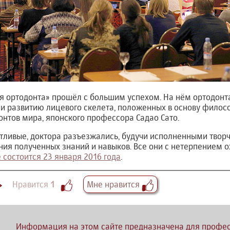
ля ортодонта» прошёл с большим успехом. На нём ортодон
 и развитию лицевого скелета, положенных в основу филос
нтов мира, японского профессора Садао Сато.
тливые, доктора разъезжались, будучи исполненными твор
ния полученных знаний и навыков. Все они с нетерпением
 состоится 23 января 2016 года
.
Нравится
1
Мне нравится
Информация на этом сайте предназначена для профес