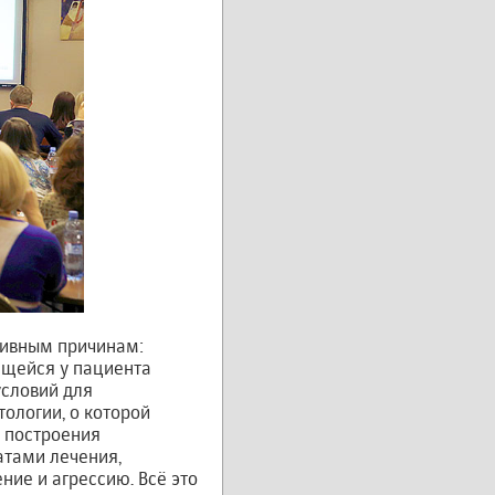
тивным причинам:
ющейся у пациента
условий для
ологии, о которой
 построения
атами лечения,
ие и агрессию. Всё это