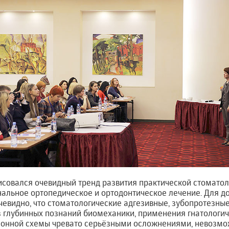
исовался очевидный тренд развития практической стомато
нальное ортопедическое и ортодонтическое лечение. Для д
чевидно, что стоматологические адгезивные, зубопротезны
 глубинных познаний биомеханики, применения гнатологи
онной схемы чревато серьёзными осложнениями, невозм