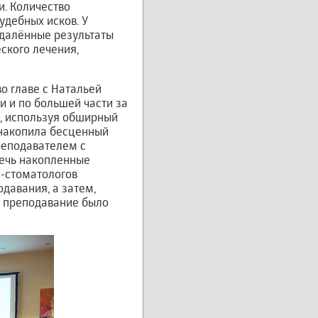
. Количество
удебных исков. У
тдалённые результаты
ского лечения,
о главе с Натальей
и и по большей части за
е, используя обширный
 накопила бесценный
реподавателем с
лечь накопленные
й-стоматологов
давания, а затем,
» преподавание было