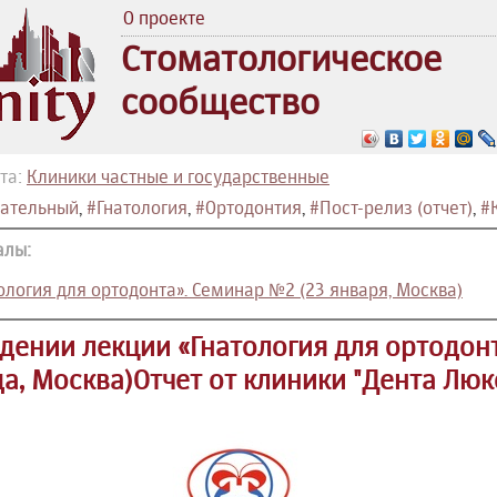
О проекте
Стоматологическое
сообщество
та:
Клиники частные и государственные
ательный
,
#Гнатология
,
#Ортодонтия
,
#Пост-релиз (отчет)
,
#К
алы:
ология для ортодонта». Семинар №2 (23 января, Москва)
едении лекции «Гнатология для ортодонт
да, Москва)Отчет от клиники "Дента Люкс