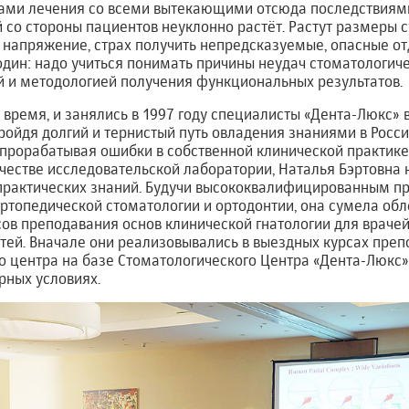
тами лечения со всеми вытекающими отсюда последствиями
 со стороны пациентов неуклонно растёт. Растут размеры с
 напряжение, страх получить непредсказуемые, опасные о
 один: надо учиться понимать причины неудач стоматологиче
 и методологией получения функциональных результатов.
время, и занялись в 1997 году специалисты «Дента-Люкс» в
ройдя долгий и тернистый путь овладения знаниями в Росси
 прорабатывая ошибки в собственной клинической практик
ачестве исследовательской лаборатории, Наталья Бэртовна
 практических знаний. Будучи высококвалифицированным п
ртопедической стоматологии и ортодонтии, она сумела об
сов преподавания основ клинической гнатологии для враче
ей. Вначале они реализовывались в выездных курсах препо
го центра на базе Стоматологического Центра «Дента-Люкс
рных условиях.