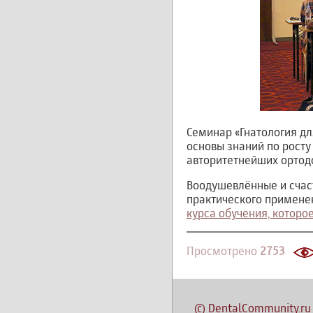
Семинар «Гнатология д
основы знаний по росту
авторитетнейших ортодо
Воодушевлённые и счас
практического примене
курса обучения, которое
Просмотрено
2753
©
DentalCommunity.ru