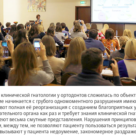
 клинической гнатологии у ортодонтов сложилась по объек
ие начинается с грубого одномоментного разрушения име
вот полная её реорганизация с созданием благоприятных 
ельного органа как раз и требует знания клинической гнат
еют весьма смутные представления. Нарушения принципов
 между тем, не позволяют пациенту пользоваться результ
вызывают у пациента недоумение, закономерное раздражен