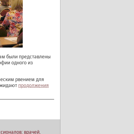
там были представлены
офии одного из
ческим рвением для
 ожидают
продолжения
сионалов: врачей,