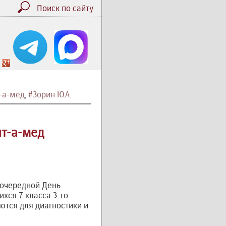
Поиск по сайту
.
-а-мед
,
#Зорин Ю.А.
т-а-мед
 очередной День
хся 7 класса 3-го
тся для диагностики и