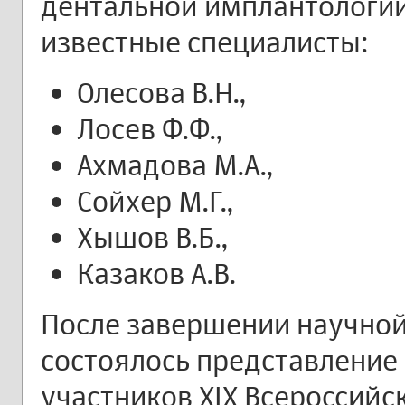
дентальной имплантологии
известные специалисты:
Олесова В.Н.,
Лосев Ф.Ф.,
Ахмадова М.А.,
Сойхер М.Г.,
Хышов В.Б.,
Казаков А.В.
После завершении научной
состоялось представление
участников XIX Всероссийс