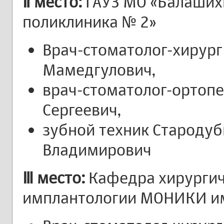
Ⅱ место:
ГАУЗ МО «Балаших
поликлиника № 2»
Врач-стоматолог-хирург
Мамедгулович,
врач-стоматолог-ортоп
Сергеевич,
зубной техник Староду
Владимирович
Ⅲ место:
Кафедра хирургич
имплантологии МОНИКИ им