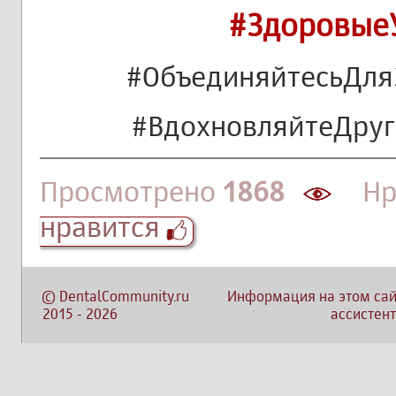
#Здоровые
#ОбъединяйтесьДля
#ВдохновляйтеДру
Просмотрено
1868
Нра
нравится
©
DentalCommunity.ru
Информация на этом сай
2015
-
2026
ассистент