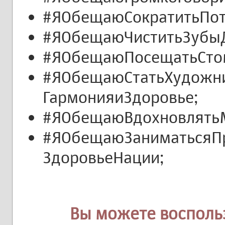
#ЯОбещаюСократитьПот
#ЯОбещаюЧиститьЗубы
#ЯОбещаюПосещатьСто
#ЯОбещаюСтатьХудожни
ГармонияиЗдоровье;
#ЯОбещаюВдохновлятьМ
#ЯОбещаюЗаниматьсяПр
ЗдоровьеНации;
Вы можете восполь