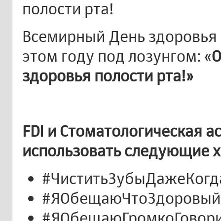
полости рта!
Всемирный День здоровья 
этом году под лозунгом: «
О
здоровья полости рта!»
FDI и Стоматологическая 
использовать следующие х
#ЧиститьЗубыДажеКогд
#ЯОбещаюЧтоЗдоровый
#ЯОбещаюГромкоГовори