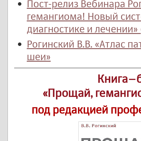
Пост-релиз Вебинара Рог
гемангиома! Новый сис
диагностике и лечении» 
Рогинский В.В. «Атлас п
шеи»
Книга–
«Прощай, геманги
под редакцией профе