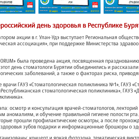
российский день здоровья в Республике Буря
атором акции в г. Улан-Удэ выступает Региональная общест
ическая ассоциация», при поддержке Министерства здраво
 «FORUM» была проведена акция, посвященная праздновани
В этот день стоматологи Бурятии объединились и рассказал
гических заболеваний, а также о факторах риска, приводя
е врачи ГАУЗ «Стоматологическая поликлиника №1», ГАУЗ «
«Республиканская стоматологическая поликлиника», ГАУЗ «
иклиника».
апа: осмотр и консультация врачей-стоматологов, лектори
м аномалиям, и обучение правильной гигиене полости рта.
оторые прошли профилактические осмотры, а после прохожд
 здоровья зубов подарки и информационные брошюры о здо
ганизованы: концерт и яркая фотозона, тематическая викто