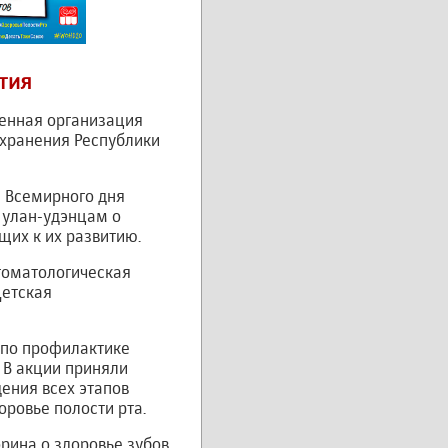
тия
венная организация
охранения Республики
ю Всемирного дня
и улан-удэнцам о
щих к их развитию.
Стоматологическая
Детская
й по профилактике
 В акции приняли
ения всех этапов
ровье полости рта.
рина о здоровье зубов,