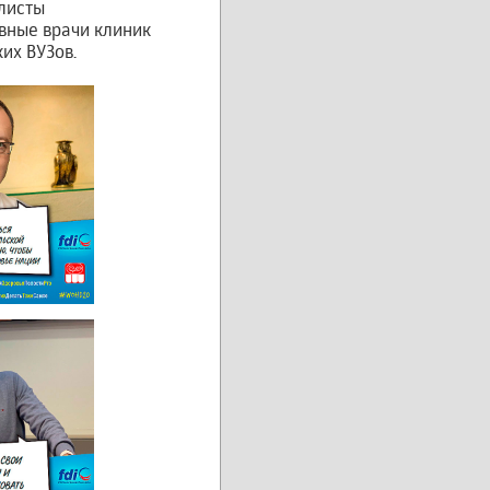
листы
авные врачи клиник
их ВУЗов.