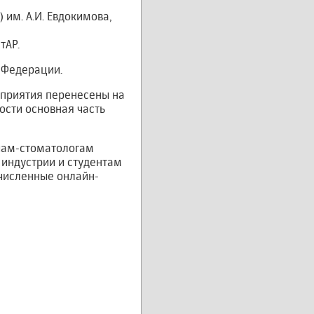
им. А.И. Евдокимова,
тАР.
 Федерации.
оприятия перенесены на
ости основная часть
чам-стоматологам
 индустрии и студентам
численные онлайн-