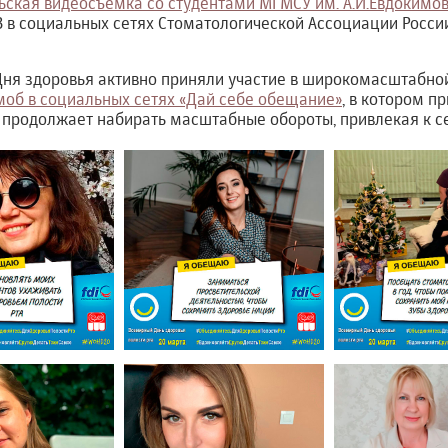
ьская видеосъемка со студентами МГМСУ им. А.И.Евдокимов
 в социальных сетях Стоматологической Ассоциации России
Дня здоровья активно приняли участие в широкомасштабно
об в социальных сетях «Дай себе обещание»
, в котором п
 продолжает набирать масштабные обороты, привлекая к с