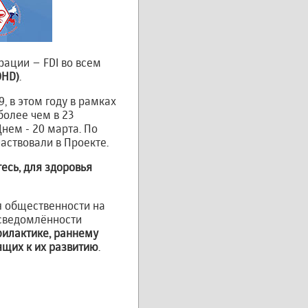
ации – FDI во всем
OHD)
.
, в этом году в рамках
более чем в 23
нем - 20 марта. По
аствовали в Проекте.
есь, для здоровья
 общественности на
осведомлённости
филактике, раннему
ящих к их развитию
.