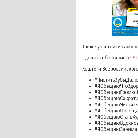
Также участники сами 
Сделать обещание:
e-S
Хештеги Всероссийского
#ЧиститьЗубыДаж
#ЯОбещаюЧтоЗдор
#ЯОбещаюГромкоГ
#ЯОбещаюСократи
#ЯОбещаюЧистить
#ЯОбещаюПосещат
#ЯОбещаюСтатьХу
#ЯОбещаюВдохнов
#ЯОбещаюЗанимат