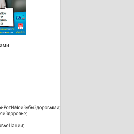
ами.
ойРотИМоиЗубыЗдоровыми;
яиЗдоровье;
овьеНации;