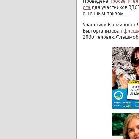
Проведена
просветител
рта
для участников ВДСЗ
с ценным призом.
Участники Всемирного 
Был организован
флешм
2000 человек. Флешмоб