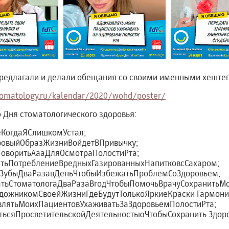
предлагали и делали обещания со своими именными хештег
tomatology.ru/kalendar/2020/wohd/poster/
 Дня стоматологического здоровья:
еКогдаЯСлишкомУстал;
овыйОбразЖизниВойдетВПривычку;
оворитьАааДляОсмотраПолостиРта;
тьПотреблениеВредныхГазированныхНапитковсСахаром;
ЗубыДваРазавДеньЧтобыИзбежатьПроблемСоЗдоровьем;
ьСтоматологаДваРазаВгодЧтобыПомочьВрачуСохранитьМ
дожникомСвоейЖизниГдеБудутТолькоЯркиеКраски Гармони
лятьМоихПациентовУхаживатьЗаЗдоровьемПолостиРта;
ьсяПросветительскойДеятельностьюЧтобыСохранить Здор