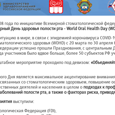
08 года по инициативе Всемирной стоматологической федер
рный День здоровья полости рта - World Oral Health Day (W
туацию в мире, в связи с эпидемией коронавируса COVID-19
матологического здоровья (WOHD) с 20 марта по 30 апреля 
Федерации успешно прошли Празднования, с центральным Д
да участников было вдвое больше, более 50 субъектов РФ уч
штабное мероприятие проходило под девизом:
«Объединяйт
ого Дня является максимальное акцентирование внимания
 связанных со стоматологическим здоровьем, повышение 
ественных деятелей и населения в целом о
подходах к про
болеваний полости рта, а также о факторах риска, привод
риятия
выступили:
логическая Федерация (FDI),