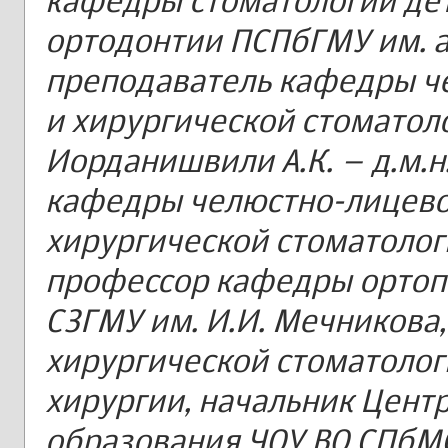
кафедры стоматологии дет
ортодонтии ПСПбГМУ им. ак
преподаватель кафедры ч
и хирургической стоматоло
Иорданишвили А.К. – д.м.н
кафедры челюстно-лицево
хирургической стоматологи
профессор кафедры ортоп
СЗГМУ им. И.И. Мечникова,
хирургической стоматолог
хирургии, начальник Цент
образования ЧОУ ВО СПбМ