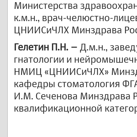
Министерства здравоохра
к.м.н., врач-челюстно-лиц
ЦНИИСиЧЛХ Минздрава Рос
Гелетин П.Н. –
Д.м.н., зав
гнатологии и нейромышеч
НМИЦ «ЦНИИСиЧЛХ» Минздр
кафедры стоматология ФГ
И.М. Сеченова Минздрава 
квалификационной катего