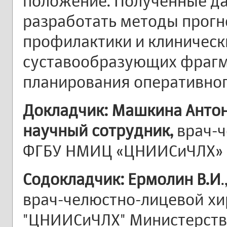
положение. Полученные д
разработать методы прогн
профилактики и клиничес
суставообразующих фрагм
планирования оперативног
Докладчик: Машкина Антони
научный сотрудник,
врач-
ФГБУ НМИЦ «ЦНИИСиЧЛХ» М
Содокладчик: Ермолин В.И
врач-челюстно-лицевой х
"ЦНИИСиЧЛХ" Министерств