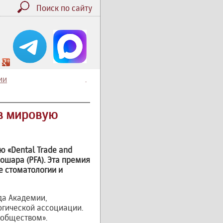
Поиск по сайту
ии
.
 в мировую
 «Dental Trade and
ошара (PFA). Эта премия
е стоматологии и
да Академии,
огической ассоциации.
 обществом».