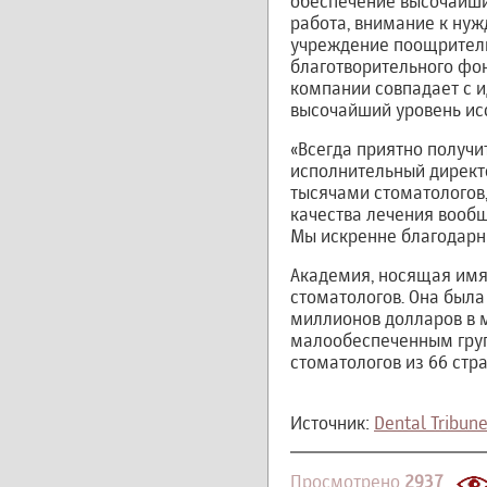
обеспечение высочайши
работа, внимание к ну
учреждение поощритель
благотворительного фон
компании совпадает с 
высочайший уровень исс
«Всегда приятно получи
исполнительный директо
тысячами стоматологов
качества лечения вооб
Мы искренне благодарн
Академия, носящая имя
стоматологов. Она была
миллионов долларов в 
малообеспеченным груп
стоматологов из 66 стра
Источник:
Dental Tribun
Просмотрено
2937