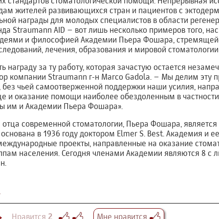
х стандартов стоматологической помощи. Непрерывная ис
ждам жителей развивающихся стран и пациентов с эктодер
ной награды для молодых специалистов в области регенер
да Straumann AID – вот лишь несколько примеров того, на
идеями и философией Академии Пьера Фошара, стремящей
ледований, лечения, образования и мировой стоматологии
ть награду за ту работу, которая зачастую остается незаме
р компании Straumann г-н Marco Gadola. – Мы делим эту 
, без чьей самоотверженной поддержки наши усилия, нап
ще и оказание помощи наиболее обездоленным в частности
ы им и Академии Пьера Фошара».
 отца современной стоматологии, Пьера Фошара, является
 основана в 1936 году доктором Elmer S. Best. Академия и 
международные проекты, направленные на оказание стом
пам населения. Сегодня членами Академии являются 8 с 
н.
e
Нравится
2
Мне нравится