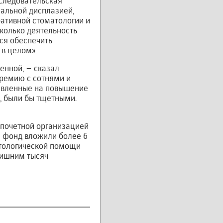
следовательская
мальной дисплазией,
ативной стоматологии и
сколько деятельность
ся обеспечить
 в целом».
ченной, – сказал
премию с сотнями и
равленные на повышение
, были бы тщетными.
 почетной организацией
ее фонд вложили более 6
атологической помощи
лишним тысяч