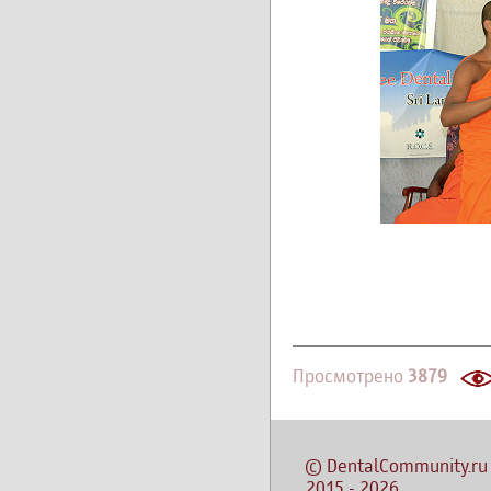
Просмотрено
3879
©
DentalCommunity.ru
2015
-
2026