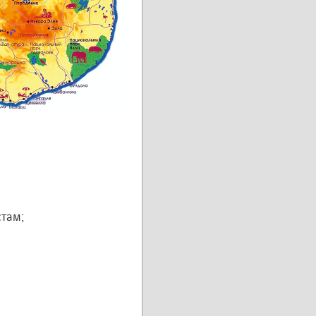
стам;