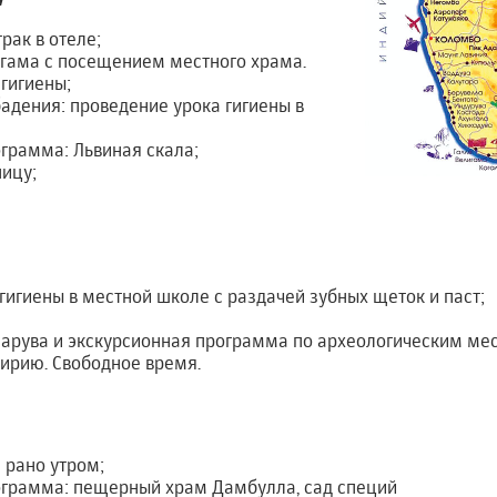
трак в отеле;
игама с посещением местного храма.
гигиены;
бадения: проведение урока гигиены в
грамма: Львиная скала;
ницу;
гигиены в местной школе с раздачей зубных щеток и паст;
нарува и экскурсионная программа по археологическим ме
ирию. Свободное время.
 рано утром;
ограмма: пещерный храм Дамбулла, сад специй