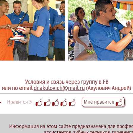
Условия и связь через
группу в FB
или по email
dr.akulovich@mail.ru
(Акулович Андрей)
Нравится
5
Мне нравится
Информация на этом сайте предназначена для профес
ассистентов, зубных техников, гигиенис