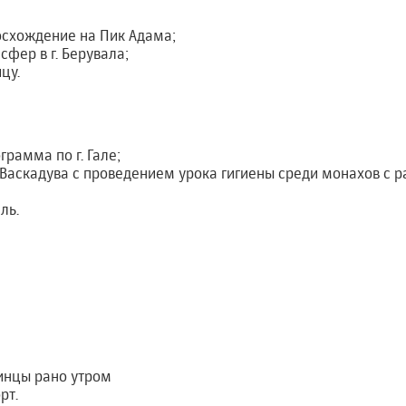
восхождение на Пик Адама;
сфер в г. Берувала;
цу.
рамма по г. Гале;
аскадува с проведением урока гигиены среди монахов с р
ль.
инцы рано утром
рт.