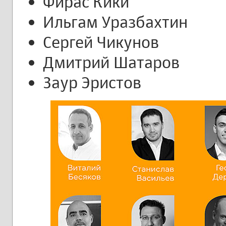
Фирас Кики
Ильгам Уразбахтин
Сергей Чикунов
Дмитрий Шатаров
Заур Эристов