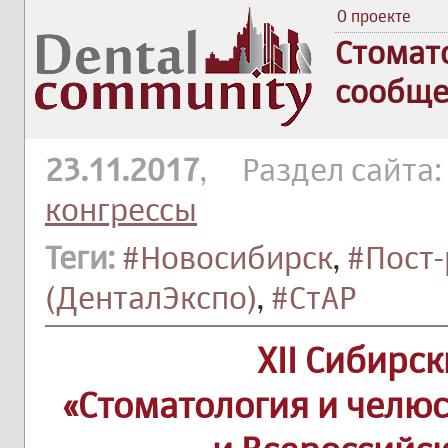
О проекте
Стомат
сообще
23.11.2017
, Раздел сайта
конгрессы
Теги:
#Новосибирск
,
#Пост-
(ДенталЭкспо)
,
#СтАР
XII Сибирс
«Стоматология и челю