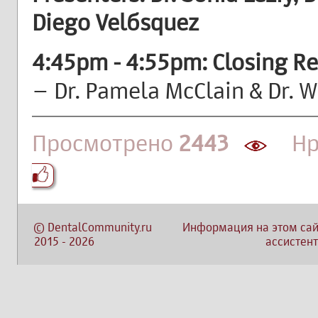
Diego Velбsquez
4:45pm - 4:55pm: Closing R
– Dr. Pamela McClain & Dr. W
Просмотрено
2443
Нра
©
DentalCommunity.ru
Информация на этом сай
2015
-
2026
ассистент