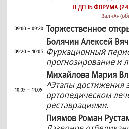
II ДЕНЬ ФОРУМА (24
Зал «А» (об
Торжественное откры
09:00 – 09:20
Болячин Алексей Вя
Фуркационный перио
09:20 – 10:05
прогнозирование и л
Михайлова Мария В
^
Этапы достижения 
10:05 – 11:05
ортопедическом леч
реставрациями.
Пиямов Роман Руста
Лазерное отбеливан