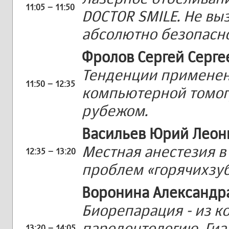
11:05 – 11:50
DOCTOR SMILE. Не вы
абсолютно безопасно
Фролов Сергей Серге
Тенденции применен
11:50 – 12:35
компьютерной томогр
рубежом.
Васильев Юрий Леон
Местная анестезия в
12:35 – 13:20
проблем «горячихзуб
Воронина Александр
Биорепарация - из к
пародонтологию. Гиа
13:20 – 14:05