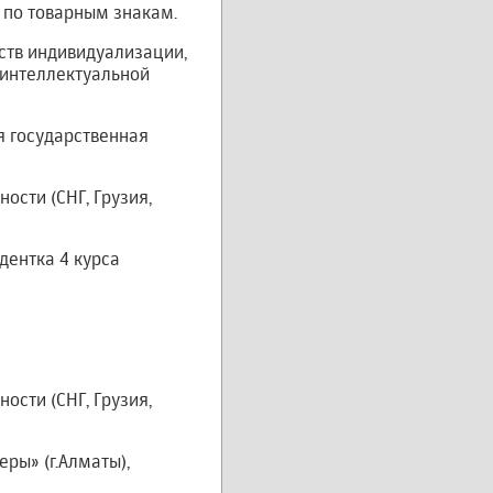
 по товарным знакам.
дств индивидуализации,
 интеллектуальной
я государственная
сти (СНГ, Грузия,
дентка 4 курса
ости (СНГ, Грузия,
ры» (г.Алматы),