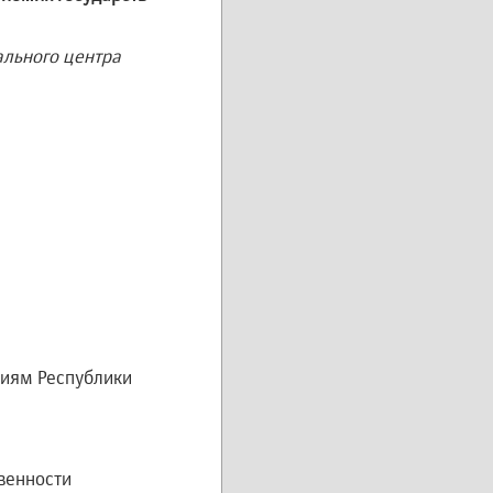
ального центра
гиям Республики
венности