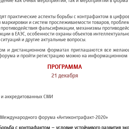
ение как очных мероприятий, так и мероприятий в форма
ят практические аспекты борьбы с контрафактом в цифров
сы маркировки и систем прослеживаемости товаров, пробл
и противодействия фальсификации, механизмы противодей
кции в ЕАЭС, особенности охраны объектов интеллектуальн
ситуаций и другие актуальные вопросы.
ном и дистанционном форматах приглашаются все желающ
форума и пройти регистрацию можно на информационном 
ПРОГРАММА
21 декабря
в и аккредитованных СМИ
 Международного форума «Антиконтрафакт-2020»
орьба с контрафактом – условие устойчивого развития эк