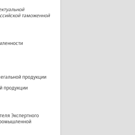
ектуальной
оссийской таможенной
мленности
легальной продукции
й продукции
теля Экспертного
 промышленной