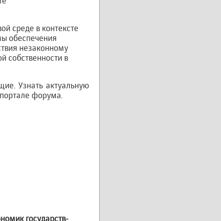
те
ой среде в контексте
емы обеспечения
ствия незаконному
ой собственности в
ие. Узнать актуальную
портале форума.
ономик государств-