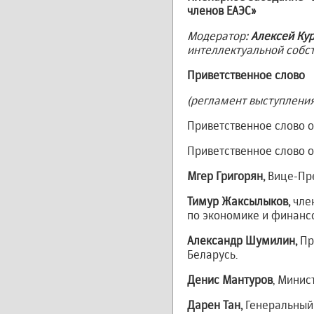
членов ЕАЭС»
Модератор:
Алексей Ку
интеллектуальной собст
Приветственное слово
(регламент выступления
Приветственное слово о
Приветственное слово 
Мгер Григорян,
Вице-Пр
Тимур Жаксылыков,
чле
по экономике и финанс
Александр Шумилин,
Пр
Беларусь.
Денис Мантуров
, Минис
Дарен Тан,
Генеральный