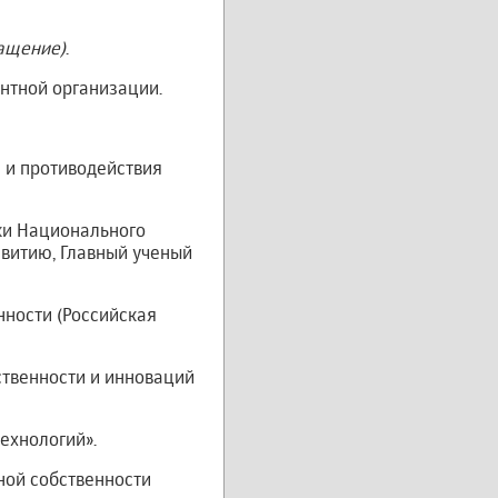
ащение)
.
нтной организации.
 и противодействия
ки Национального
звитию, Главный ученый
нности (Российская
ственности и инноваций
ехнологий».
ной собственности