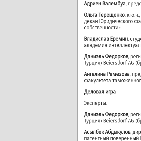
Адриен Валембуа
,
пред
Ольга Терещенко
, к.ю.
декан Юридического фа
собственности».
Владислав
Еремин
, сту
академия интеллектуал
Даниэль Федорков
,
реги
Турция) Beiersdorf AG (б
Ангелина Ремезова
, пр
факультета таможенног
Деловая игра
Эксперты:
Даниэль Федорков
, рег
Турция) Beiersdorf AG (б
Асылбек Абдыкулов
, ди
патентный поверенный 