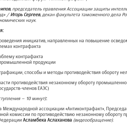
аипов
, председатель правления Ассоциации защиты интелл
нд» /
Игорь Сергеев
,
декан факультета таможенного дела Р
ономических наук
.
я:
оведения инициатив, направленных на повышение осведо
лемах контрафакта
облему контрафакта
 промышленной продукции
трафакции, способы и методы противодействия обороту не
бласти противодействия незаконному обороту промышленно
осударств-членов ЕАЭС)
ступления – 10 минут)
:
а Международной ассоциации «Антиконтрафакт», Председа
енной комиссии по противодействию незаконному обороту
 Федерации
Асламбека Аслаханова
(видеообращение)
.