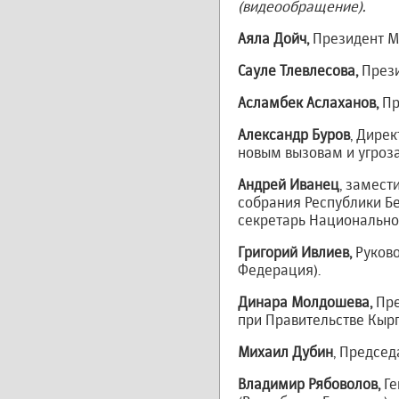
(видеообращение).
Аяла Дойч,
Президент М
Сауле Тлевлесова,
Прези
Асламбек Аслаханов,
Пр
Александр Буров
, Дире
новым вызовам и угроз
Андрей Иванец
, замест
собрания Республики Бе
секретарь Национально
Григорий Ивлиев,
Руков
Федерация).
Динара Молдошева,
Пре
при Правительстве Кырг
Михаил Дубин
, Председ
Владимир Рябоволов,
Ге