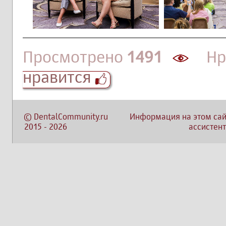
Просмотрено
1491
Нра
нравится
©
DentalCommunity.ru
Информация на этом сай
2015
-
2026
ассистент