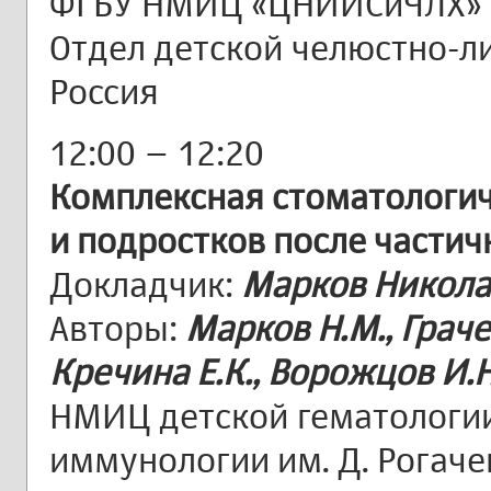
ФГБУ НМИЦ «ЦНИИСиЧЛХ» 
Отдел детской челюстно-ли
Россия
12:00 – 12:20
Комплексная стоматологич
и подростков после части
Докладчик:
Марков Никол
Авторы:
Марков Н.М., Грачев
Кречина Е.К., Ворожцов И.Н
НМИЦ детской гематологии
иммунологии им. Д. Рогач