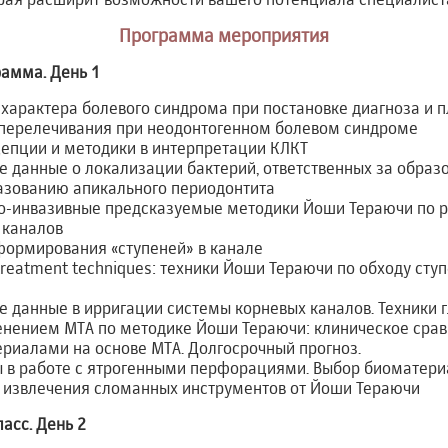
Программа мероприятия
рамма. День 1
арактера болевого синдрома при постановке диагноза и п
перелечивания при неодонтогенном болевом синдроме
епции и методики в интерпретации КЛКТ
 данные о локализации бактерий, ответственных за образ
азованию апикального периодонтита
-инвазивные предсказуемые методики Йоши Тераючи по 
 каналов
ормирования «ступеней» в канале
etreatment techniques: техники Йоши Тераючи по обходу сту
е данные в ирригации системы корневых каналов. Техники
енением МТА по методике Йоши Тераючи: клиническое срав
ериалами на основе МТА. Долгосрочный прогноз.
ы в работе с ятрогенными перфорациями. Выбор биоматери
 извлечения сломанных инструментов от Йоши Тераючи
асс. День 2