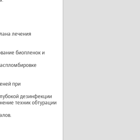
лана лечения
ование биопленок и
распломбировке
пеней при
 глубокой дезинфекции
нение техник обтурации
алов.