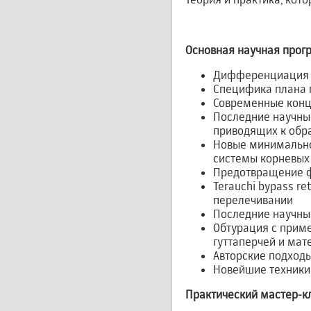
Основная научная прог
Дифференциация х
Специфика плана 
Современные конц
Последние научные
приводящих к обр
Новые минимально
системы корневых
Предотвращение ф
Terauchi bypass r
перелечивании
Последние научны
Обтурация с прим
гуттаперчей и мат
Авторские подход
Новейшие техники
Практический мастер-кл