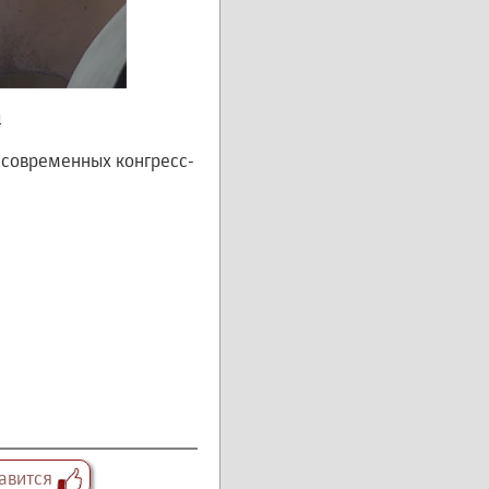
4
 современных конгресс-
авится