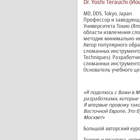
Dr. Yoshi Terauchi (Й
MD, DDS, Tokyo, Japan
Профессор и заведующ
Университета Токио (Яп
области извлечения сл
методик минимально-ин
Автор популярного обр
сломанных инструментов 
Techniques). Разработч
сломанных инструментов T
Основатель учебного цен
«Я поделюсь с Вами в 
разработками, которые 
Я впервые провожу так
Восточной Европе. Это 
Москве!»
Большой авторский кур
Теория и практика, кот