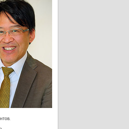
нтов.
а.