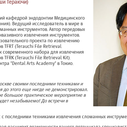
оши Тераючи)
ий кафедрой эндодонтии Медицинского
ония). Ведущий исследователь в мире в
оманных инструментов. Автор передовых
вазивного извлечения инструментов.
азовательного проекта по извлечению
TFRT (Terauchi File Retrieval
ик современного набора для извлечения
FRK (Terauchi File Retrieval Kit).
тра "Dental Arts Academy" в Токио.
Москве своими последними техниками и
я до этого еще нигде не демонстрировал.
ое большое практическое мероприятие в
будет незабываемо! До встречи в
с с последними техниками извлечения сломанных инструме
орая расширит возможности вашего потенциала специалист