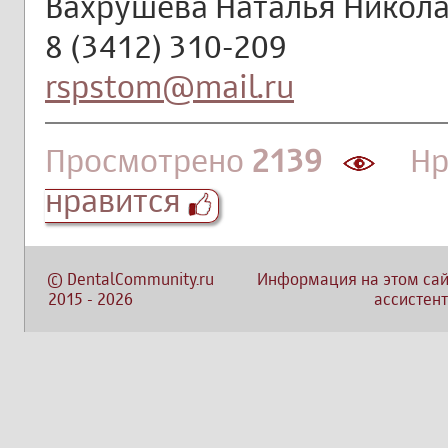
Вахрушева Наталья Никол
8 (3412) 310-209
rspstom@mail.ru
Просмотрено
2139
Нра
нравится
©
DentalCommunity.ru
Информация на этом сай
2015
-
2026
ассистент