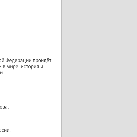
кой Федерации пройдёт
 в мире: история и
и.
ова,
ссии.