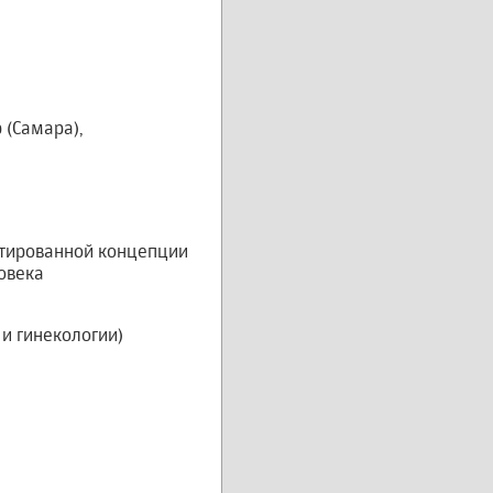
р (Самара),
нтированной концепции
овека
и гинекологии)