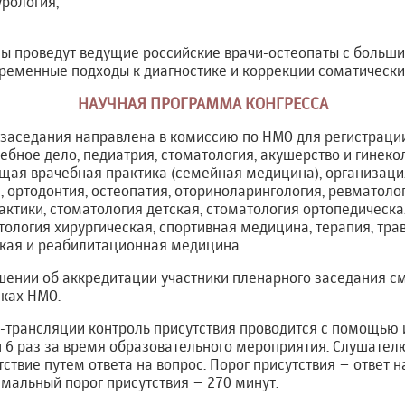
урология,
сы проведут ведущие российские врачи-остеопаты с больш
временные подходы к диагностике и коррекции соматически
НАУЧНАЯ ПРОГРАММА КОНГРЕССА
заседания направлена в комиссию по НМО для регистрации
ебное дело, педиатрия, стоматология, акушерство и гинеко
бщая врачебная практика (семейная медицина), организац
 ортодонтия, остеопатия, оториноларингология, ревматоло
ктики, стоматология детская, стоматология ортопедическа
тология хирургическая, спортивная медицина, терапия, тра
кая и реабилитационная медицина.
нии об аккредитации участники пленарного заседания смо
мках НМО.
-трансляции контроль присутствия проводится с помощью 
н 6 раз за время образовательного мероприятия. Слушате
ствие путем ответа на вопрос. Порог присутствия – ответ н
мальный порог присутствия – 270 минут.