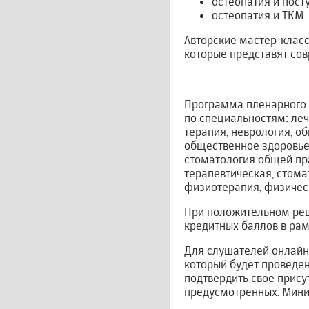
остеопатия и пост
остеопатия и ТКМ
Авторские мастер-клас
которые представят со
Программа пленарного 
по специальностям: леч
терапия, неврология, о
общественное здоровье,
стоматология общей пра
терапевтическая, стома
физиотерапия, физичес
При положительном реше
кредитных баллов в ра
Для слушателей онлайн
который будет проведе
подтвердить свое присут
предусмотренных. Мини