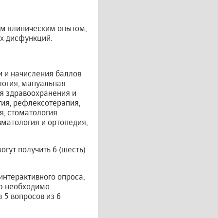
им клиническим опытом,
х дисфункций.
 и начисления баллов
логия, мануальная
ия здравоохранения и
гия, рефлексотерапия,
я, стоматология
вматология и ортопедия,
гут получить 6 (шесть)
интерактивного опроса,
лю необходимо
а 5 вопросов из 6