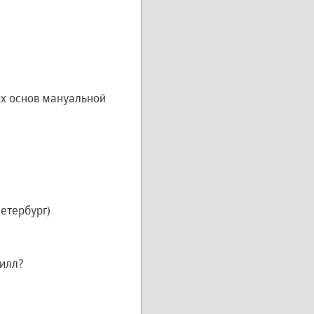
ых основ мануальной
Петербург)
тилл?