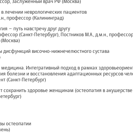
фессор, Заслуженный врач РФ (Москва)
 в лечении неврологических пациентов
м.н., профессор (Калининград)
ия – путь навстречу друг другу
рофессор (Санкт-Петербург), Постников М.А., д.м.н., профессо
т (Москва)
ы дисфункций височно-нижнечелюстного сустава
)
я медицина. Интегративный подход в рамках здоровьеорие
ия болезни и восстановления адаптационных ресурсов чел
цент (Санкт-Петербург)
т сохранить здоровье женщинам (остеопатия в акушерстве 
Петербург)
вы остеопатии
мень)