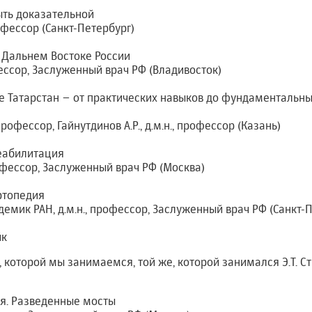
ыть доказательной
профессор (Санкт-Петербург)
 Дальнем Востоке России
офессор, Заслуженный врач РФ (Владивосток)
е Татарстан – от практических навыков до фундаментальн
 профессор, Гайнутдинов А.Р., д.м.н., профессор (Казань)
реабилитация
профессор, Заслуженный врач РФ (Москва)
ртопедия
демик РАН, д.м.н., профессор, Заслуженный врач РФ (Санкт-
йк
, которой мы занимаемся, той же, которой занимался Э.Т. С
ия. Разведенные мосты