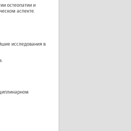
ии остеопатии и
ческом аспекте.
ейшие исследования в
а.
сциплинарном