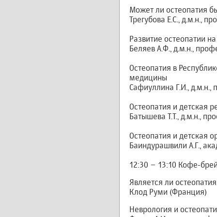
Может ли остеопатия б
Трегубова Е.С., д.м.н., 
Развитие остеопатии на
Беляев А.Ф., д.м.н., пр
Остеопатия в Республик
медицины
Сафиуллина Г.И., д.м.н.,
Остеопатия и детская 
Батышева Т.Т., д.м.н., 
Остеопатия и детская о
Баиндурашвили А.Г., ака
12:30 – 13:10 Кофе-бре
Является ли остеопатия
Клод Руми (Франция)
Неврология и остеопат