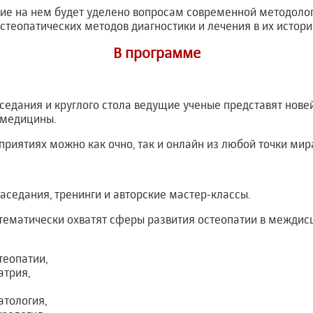
ие на нем будет уделено вопросам современной методолог
теопатических методов диагностики и лечения в их истори
В программе
седания и круглого стола ведущие ученые представят нов
 медицины.
риятиях можно как очно, так и онлайн из любой точки мир
аседания, тренинги и авторские мастер-классы.
тематически охватят сферы развития остеопатии в межди
теопатии,
атрия,
атология,