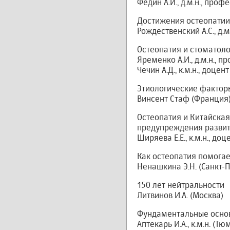
Федин А.И., д.м.н., про
Достижения остеопатии
Рождественский А.С., д.
Остеопатия и стоматолог
Яременко А.И., д.м.н., п
Чечин А.Д., к.м.н., доцен
Этиологические фактор
Винсент Стаф (Франция
Остеопатия и Китайска
предупреждения развит
Ширяева Е.Е., к.м.н., до
Как остеопатия помогае
Ненашкина Э.Н. (Санкт-
150 лет нейтральности
Литвинов И.А. (Москва)
Фундаментальные осно
Аптекарь И.А., к.м.н. (Тю