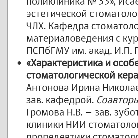
поликлиника № 33», Исае
эстетической стоматоло
ЧЛХ. Кафедра стоматоло
материаловедения с ку
ПСПбГМУ им. акад. И.П. 
«Характеристика и особ
стоматологической кера
Антонова Ирина Николаев
зав. кафедрой.
Соавтор
Громова Н.В. – зав. зу
клиники НИИ стоматолог
пропедевтики стоматол