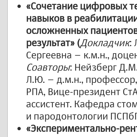
«Сочетание цифровых те
навыков в реабилитаци
осложненных пациентов
результат» (
Докладчик
:
Сергеевна – к.м.н., доце
Соавторы
: Нейзберг Д.М.
Л.Ю. – д.м.н., профессор
РПА, Вице-президент Ст
ассистент. Кафедра сто
и пародонтологии ПСПбГ
«Экспериментально-рен