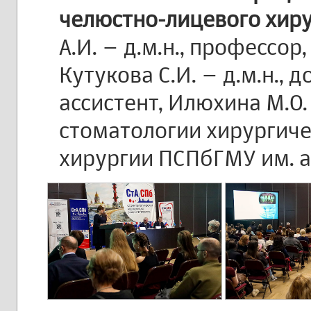
челюстно-лицевого хиру
А.И. – д.м.н., профессор
Кутукова С.И. – д.м.н., д
ассистент, Илюхина М.О.
стоматологии хирургиче
хирургии ПСПбГМУ им. ак