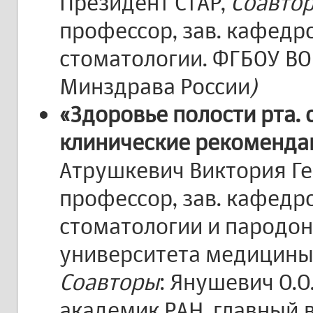
Президент СтАР,
Соавто
профессор, зав. кафедр
стоматологии. ФГБОУ ВО
Минздрава России
)
«Здоровье полости рта.
клинические рекомендац
Атрушкевич Виктория Ген
профессор, зав. кафедр
стоматологии и пародон
университета медицины 
Соавторы
: Янушевич О.О
академик РАН, главный