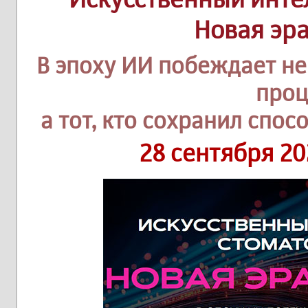
Новая эра
В эпоху ИИ побеждает не
проц
а тот, кто сохранил спо
‪28 сентября 2