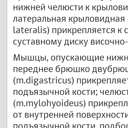
нижней челюсти к крылови
латеральная крыловидная 
lateralis) прикрепляется к
суставному диску височно
Мышцы, опускающие нижню
переднее брюшко двубр
(m.digastricus) прикрепля
подъязычной кости; челю
(m.mylohyoideus) прикреп
от внутренней поверхности
подъязычной кости, подб