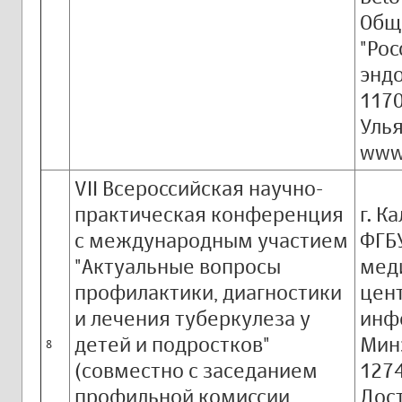
Общ
"Рос
эндо
1170
Улья
www.
VII Всероссийская научно-
практическая конференция
г. К
с международным участием
ФГБ
"Актуальные вопросы
мед
профилактики, диагностики
цен
и лечения туберкулеза у
инф
детей и подростков"
Мин
8
(совместно с заседанием
1274
профильной комиссии
Дост