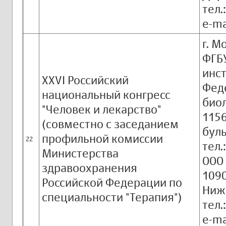
тел.
e-ma
г. М
ФГБ
инс
XXVI Российский
Фед
национальный конгресс
биол
"Человек и лекарство"
1156
(совместно с заседанием
буль
профильной комиссии
22
тел.
Министерства
ООО 
здравоохранения
1090
Российской Федерации по
Ниже
специальности "Терапия")
тел.
e-ma