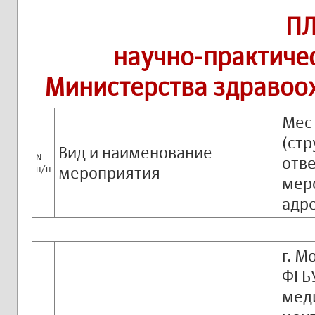
П
научно-практиче
Министерства здравоох
Мес
(стр
Вид и наименование
N
отв
п/п
мероприятия
мер
адре
г. М
ФГБ
мед