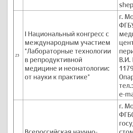
shep
г. М
ФГБ
I Национальный конгресс с
мед
международным участием
цент
"Лабораторные технологии
пер
23
в репродуктивной
В.И.
медицине и неонатологии:
1179
от науки к практике"
Опар
тел.
e-ma
г. М
ФГБ
гос
Всероссийская научно-
сто