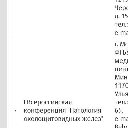
Чер
д. 15
тел.
e-ma
г. М
ФГБ
мед
цен
Мин
1170
Улья
I Всероссийская
тел.
конференция "Патология
65,
7
околощитовидных желез"
e-ma
Belo