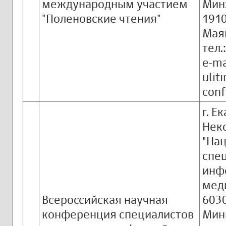
международным участием
Мин
"Поленовские чтения"
1910
Маяк
тел.
e-ma
ulit
conf
г. Е
Нек
"На
спе
инф
мед
Всероссийская научная
6030
конференция специалистов
Мини