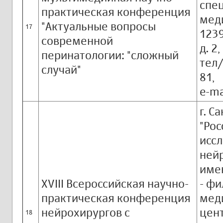
спе
практическая конференция
мед
"Актуальные вопросы
17
1239
современной
д. 2,
перинатологии: "сложный
тел/
случай"
81,
e-ma
г. С
"Рос
исс
ней
имен
XVIII Всероссийская научно-
- ф
практическая конференция
мед
нейрохирургов с
цент
18