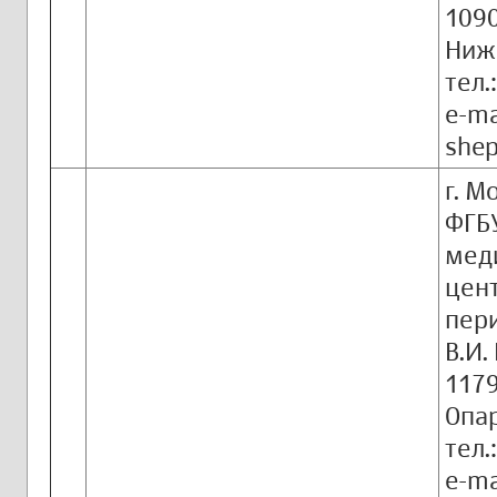
1090
Ниже
тел.
e-ma
shep
г. М
ФГБ
мед
цент
пер
В.И.
1179
Опар
тел.
e-ma