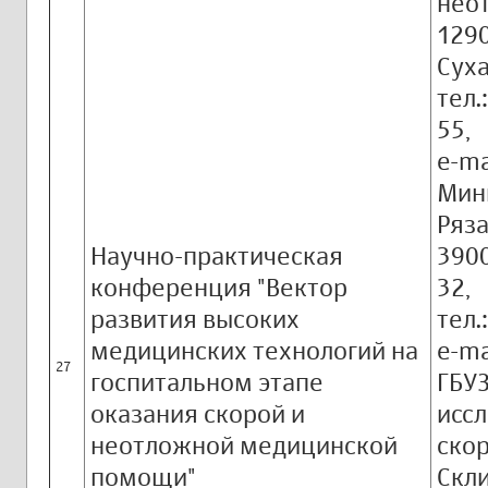
нео
1290
Суха
тел.
55,
e-ma
Мин
Ряза
Научно-практическая
3900
конференция "Вектор
32,
развития высоких
тел.
медицинских технологий на
e-ma
27
госпитальном этапе
ГБУЗ
оказания скорой и
исс
неотложной медицинской
скор
помощи"
Скл