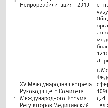
10
Нейрореабилитация - 2019
e-ma
vasy
Общ
орга
асс
мед
боль
1210
Доро
г. М
Фед
XV Международная встреча
сфе
Руководящего Комитета
1090
Международного Форума
д. 4,
11
Регуляторов Медицинский
тел.