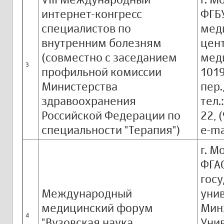
интернет-конгресс
ФГБ
специалистов по
мед
внутренним болезням
цен
(совместно с заседанием
мед
3
профильной комиссии
1019
Министерства
пер.,
здравоохранения
тел.
Российской Федерации по
22, 
специальности "Терапия")
e-ma
г. М
ФГА
гос
Международный
унив
медицинский форум
Мин
4
"Вузовская наука.
Унив