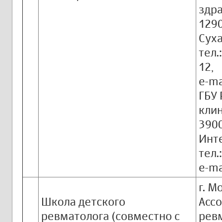
здр
1290
Суха
тел.
12,
e-ma
ГБУ 
клин
3900
Инте
тел.
e-ma
г. М
Школа детского
Асс
ревматолога (совместно с
рев