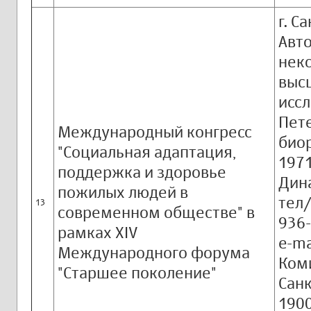
г. С
Авт
нек
выс
иссл
Пет
Международный конгресс
биор
"Социальная адаптация,
1971
поддержка и здоровье
Дина
пожилых людей в
тел/
13
современном обществе" в
936-
рамках XIV
e-ma
Международного форума
Ком
"Старшее поколение"
Санк
1900