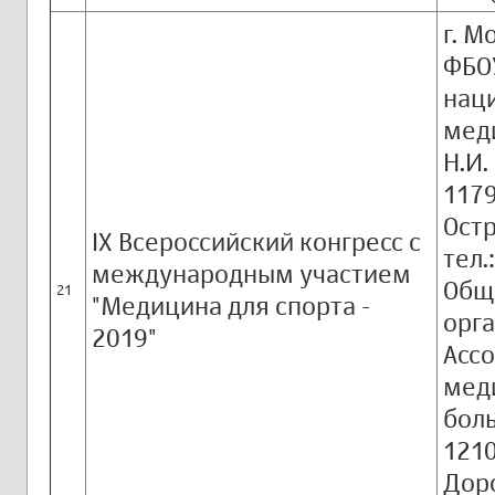
г. М
ФБОУ
нац
мед
Н.И.
1179
Остр
IX Всероссийский конгресс с
тел.
международным участием
Общ
21
"Медицина для спорта -
орга
2019"
Асс
мед
боль
1210
Доро