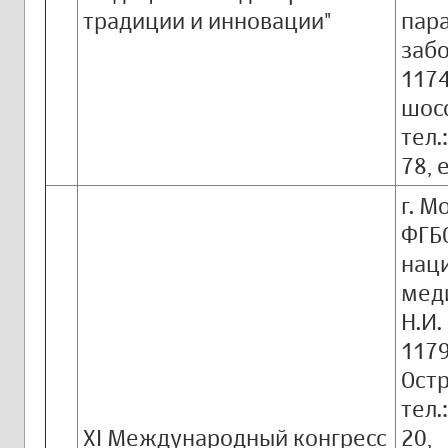
традиции и инновации"
пар
забо
1174
шосс
тел.
78, 
г. М
ФГБО
нац
мед
Н.И.
1179
Остр
тел.
XI Международный конгресс
20,