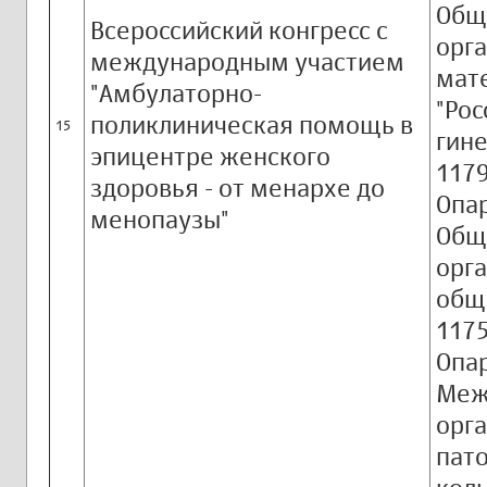
Общ
Всероссийский конгресс с
орг
международным участием
мате
"Амбулаторно-
"Ро
поликлиническая помощь в
15
гине
эпицентре женского
1179
здоровья - от менархе до
Опар
менопаузы"
Общ
орга
общ
1175
Опар
Меж
орг
пат