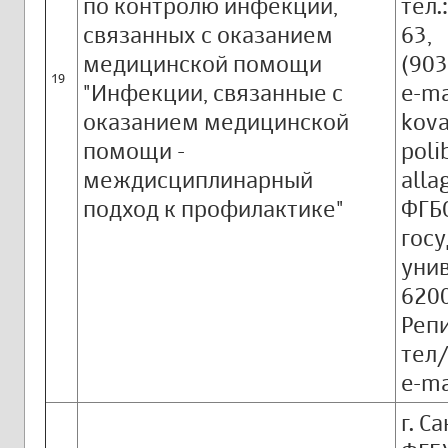
по контролю инфекций,
тел.
связанных с оказанием
63,
медицинской помощи
(903
19
"Инфекции, связанные с
e-ma
оказанием медицинской
kova
помощи -
poli
междисциплинарный
all
подход к профилактике"
ФГБ
гос
унив
6200
Репи
тел/
e-m
г. С