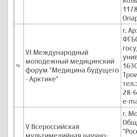
коль
1178
Опар
г. А
ФГБ
гос
VI Международный
унив
молодежный медицинский
1630
16
форум "Медицина будущего
Трои
- Арктике"
тел.
28-6
e-ma
г. М
Общ
V Всероссийская
"Рос
мультимедийная научно-