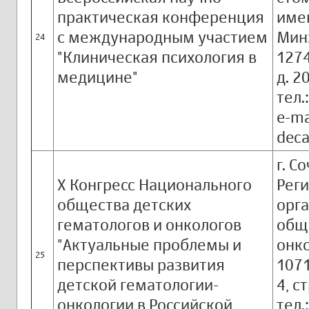
практическая конференция
имен
с международным участием
Мин
24
"Клиническая психология в
1274
медицине"
д. 2
тел.
e-m
deca
г. Со
X Конгресс Национального
Рег
общества детских
орг
гематологов и онкологов
общ
"Актуальные проблемы и
онко
25
перспективы развития
1071
детской гематологии-
4, с
онкологии в Российской
тел.