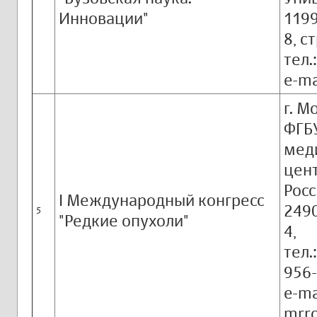
Инновации"
1199
8, ст
тел.
e-ma
г. М
ФГБ
мед
цен
Росс
I Международный конгресс
2490
5
"Редкие опухоли"
4,
тел.
956-
e-ma
mrrc