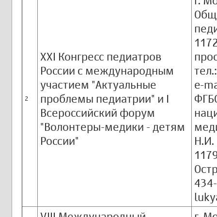
г. М
Общ
педи
1172
XXI Конгресс педиатров
прос
России с международным
тел.
участием "Актуальные
e-ma
проблемы педиатрии" и I
ФГБО
2
Всероссийский форум
нац
"Волонтеры-медики - детям
мед
России"
Н.И.
1179
Остр
434-
luk
VIII Международный
г. М