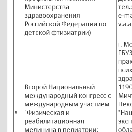
Министерства
тел.
здравоохранения
e-ma
Российской Федерации по
v.a.
детской фтизиатрии)
г. М
ГБУЗ
пра
пси
здр
Второй Национальный
1190
международный конгресс с
Мичу
международным участием
Нек
"Физическая и
"На
9
реабилитационная
экс
медицина в педиатрии:
обл