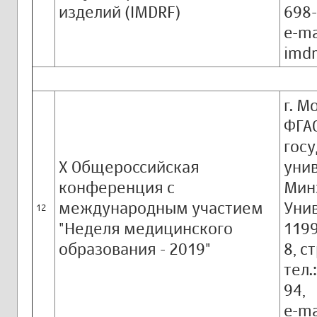
изделий (IMDRF)
698-
e-ma
imd
г. М
ФГА
гос
X Общероссийская
унив
конференция с
Мин
международным участием
Унив
12
"Неделя медицинского
1199
образования - 2019"
8, ст
тел.
94,
e-m