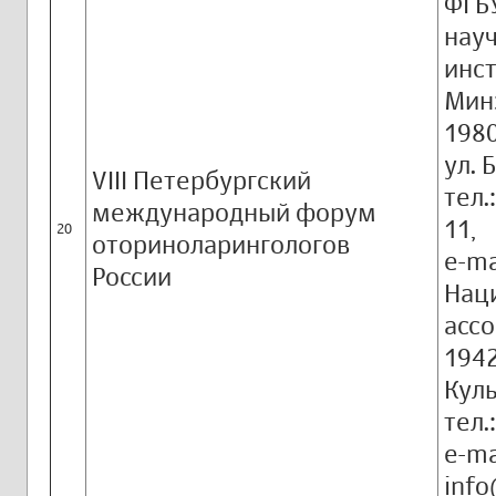
ФГБ
нау
инст
Мин
1980
ул. 
VIII Петербургский
тел.
международный форум
11,
20
оториноларингологов
e-ma
России
Нац
асс
1942
Куль
тел.
e-ma
info