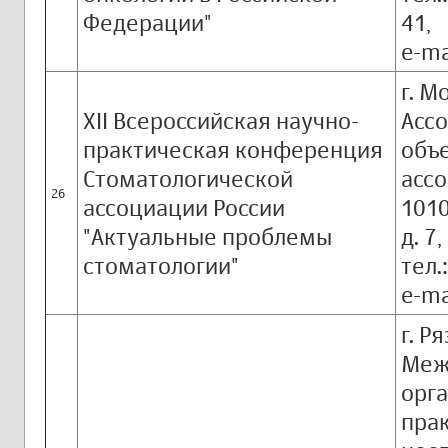
Федерации"
41,
e-ma
г. М
XII Всероссийская научно-
Асс
практическая конференция
объ
Стоматологической
ассо
26
ассоциации России
1010
"Актуальные проблемы
д. 7,
стоматологии"
тел.
e-ma
г. Р
Меж
орга
пра