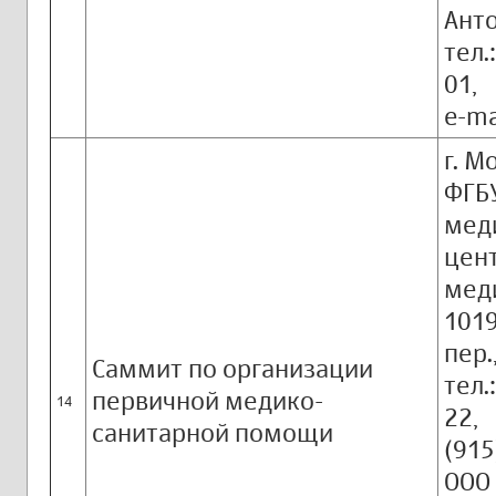
Анто
тел.
01,
e-ma
г. М
ФГБ
мед
цен
мед
1019
пер.,
Саммит по организации
тел.
первичной медико-
14
22,
санитарной помощи
(915
ООО 