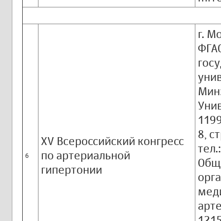
г. М
ФГА
гос
унив
Мин
Унив
1199
8, ст
XV Всероссийский конгресс
тел.
по артериальной
6
Общ
гипертонии
орга
мед
арт
1215