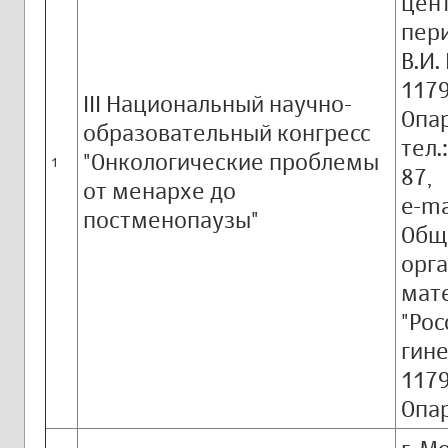
цент
пер
В.И.
1179
III Национальный научно-
Опар
образовательный конгресс
тел.
"Онкологические проблемы
1
87,
от менархе до
e-ma
постменопаузы"
Общ
орг
мате
"Ро
гине
1179
Опар