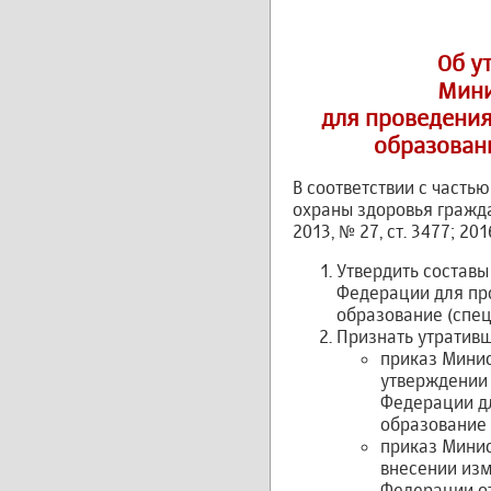
Об у
Мини
для проведени
образовани
В соответствии с частью
охраны здоровья гражд
2013, № 27, ст. 3477; 201
Утвердить состав
Федерации для пр
образование (спец
Признать утратив
приказ Минис
утверждении
Федерации д
образование 
приказ Минис
внесении изм
Федерации от