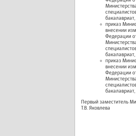
Министерств
специалистов
бакалавриат,
приказ Минис
внесении изм
Федерации от
Министерств
специалистов
бакалавриат,
приказ Минис
внесении изм
Федерации от
Министерств
специалистов
бакалавриат,
Первый заместитель М
Т.В. Яковлева