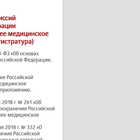
иссий
рации
ее медицинское
гистратура)
3-ФЗ «Об основах
оссийской Федерации,
ия Российской
едицинское
о приложению.
2018 г. № 261 «Об
оохранения Российской
шее медицинское
 2018 г. № 322 «О
нения Российской
ационных комиссий