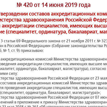
№ 420 от 14 июня 2019 года
тверзвдении составов аккредитационных ком
стерства здравоохранения Российской Феде
я аккредитации специалистов, имеющих высш
е (специалитет, ординатура, бакалавриат, ма
 3 статьи 69 Федерального закона от 21 ноября 2011 г. № 32
ан в Российской Федерации» (Собрание законодательства Р
6, № 1, ст. 9) приказываю:
ы аккредитационных комиссий Министерства здравоохранен
оведения аккредитации специалистов, имеющих высшее м
иалитет, ординатура, бакалавриат, магистратура), согласн
шими силу:
терства здравоохранения Российской Федерации от 23 мая 
 составов аккредитационных комиссий Министерства здрав
ля проведения аккредитации специалистов, имеющих выс
(специалитет, ординатура, бакалавриат, магистратура)»;
терства здравоохранения Российской Федерации от 07 июня
енений в приложение к приказу Министерства здравоохра
 23 мая 2018 г. № 261 «Об утверждении составов аккредит