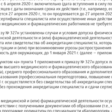
с 6 апреля 2020 г. включительно (дата вступления в силу п
цев с даты окончания срока их действия (т.е., например, е
ся 27 апреля 2020 г., то он продлевается до 27 апреля 202
 сертификата специалиста или осуществление иных действ
ы медицинских и фармацевтических работников не требуетс
зу № 327н установлены случаи и условия допуска физическ
ской деятельности и (или) фармацевтической деятельност
та или свидетельства об аккредитации специалиста, котор
туации и (или) при возникновении угрозы распространения
сть для окружающих, до 1 января 2021 г. (далее – приложе
дпунктом «а» пункта 1 приложения к приказу № 327н допуск 
м высшего медицинского и фармацевтического образовани
а), среднего профессионального образования и дополните
азования (профессиональная переподготовка, повышение 
1 г. осуществляется без свидетельства об аккредитации сп
 без прохождения аккредитации специалиста и сдачи серт
к медицинской и (или) фармацевтической деятельности осу
етствии с полученными документами об образовании (т.е., 
 программе ординатуры по специальности «Кардиология», 