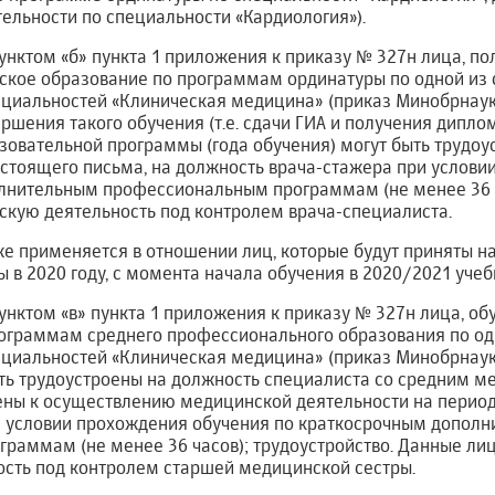
ельности по специальности «Кардиология»).
дпунктом «б» пункта 1 приложения к приказу № 327н лица, 
кое образование по программам ординатуры по одной из 
ециальностей «Клиническая медицина» (приказ Минобрнауки
вершения такого обучения (т.е. сдачи ГИА и получения дипло
овательной программы (года обучения) могут быть трудоу
астоящего письма, на должность врача-стажера при услов
лнительным профессиональным программам (не менее 36 ч
кую деятельность под контролем врача-специалиста.
е применяется в отношении лиц, которые будут приняты на
в 2020 году, с момента начала обучения в 2020/2021 учеб
дпунктом «в» пункта 1 приложения к приказу № 327н лица, о
рограммам среднего профессионального образования по од
ециальностей «Клиническая медицина» (приказ Минобрнауки
быть трудоустроены на должность специалиста со средним 
ны к осуществлению медицинской деятельности на период,
и условии прохождения обучения по краткосрочным допол
раммам (не менее 36 часов); трудоустройство. Данные ли
сть под контролем старшей медицинской сестры.