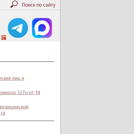
Поиск по сайту
.
еских лиц к
приказа 327н от 14
 медицинской
ста