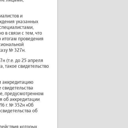
иалистов и
ждения указанных
специалистами,
в связи с тем, что
о итогам проведения
сиональной
азу № 327н.
 (т.е. до 25 апреля
а, такое свидетельство
им аккредитацию
е свидетельства
ке, предусмотренном
ия об аккредитации
6 г. № 352н «Об
свидетельства об
 действия которых