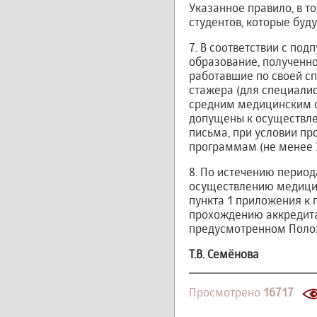
Указанное правило, в то
студентов, которые буд
7. В соответствии с по
образование, полученн
работавшие по своей сп
стажера (для специали
средним медицинским о
допущены к осуществле
письма, при условии п
программам (не менее 3
8. По истечению период
осуществлению медицинс
пункта 1 приложения к 
прохождению аккредита
предусмотренном Полож
Т.В. Семёнова
Просмотрено
16717