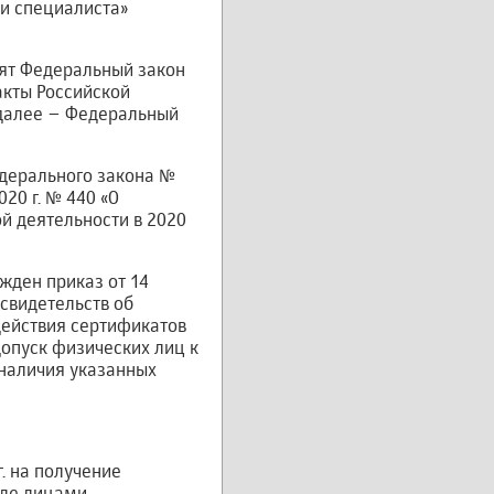
и специалиста»
нят Федеральный закон
акты Российской
(далее – Федеральный
едерального закона №
20 г. № 440 «О
й деятельности в 2020
жден приказ от 14
 свидетельств об
действия сертификатов
допуск физических лиц к
наличия указанных
. на получение
сле лицами,