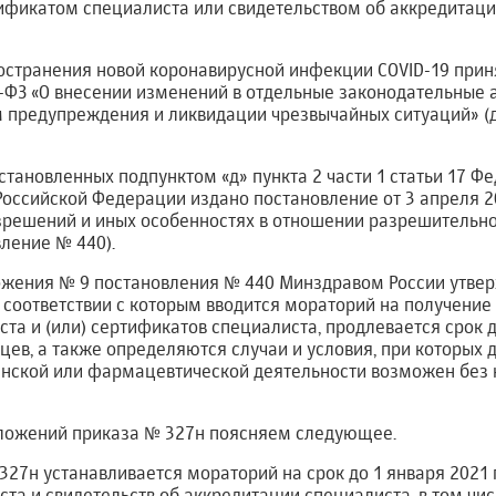
фикатом специалиста или свидетельством об аккредитаци
ространения новой коронавирусной инфекции COVID-19 при
98-ФЗ «О внесении изменений в отдельные законодательные 
 предупреждения и ликвидации чрезвычайных ситуаций» 
становленных подпунктом «д» пункта 2 части 1 статьи 17 Ф
оссийской Федерации издано постановление от 3 апреля 20
зрешений и иных особенностях в отношении разрешительно
вление № 440).
ожения № 9 постановления № 440 Минздравом России утвер
 в соответствии с которым вводится мораторий на получение
та и (или) сертификатов специалиста, продлевается срок 
цев, а также определяются случаи и условия, при которых 
ской или фармацевтической деятельности возможен без 
оложений приказа № 327н поясняем следующее.
327н устанавливается мораторий на срок до 1 января 2021 г
та и свидетельств об аккредитации специалиста, в том чи