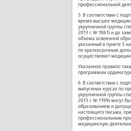
профессиональной деят
5. В соответствии с по
время высшее медицинс
укрупненной группы сп
2013 г. № 1061) и до за
объема освоенной образ
указанный в пункте 3 н
по краткосрочным допо
осуществляют медицинс
Указанное правило такж
программам ординатуры 
6. В соответствии с по
выпускных курсах по п
укрупненной группы сп
2013 г. № 1199) могут 
образованием и допуще
настоящего письма, пр
профессиональным прог
медицинскую деятельно