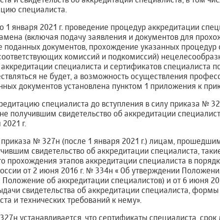
цию специалиста.
до 1 января 2021 г. проведение процедур аккредитации спец
амена (включая подачу заявления и документов для прохо
е поданных документов, прохождение указанных процедур 
оответствующих комиссий и подкомиссий) нецелесообразно 
 аккредитации специалиста и сертификатов специалиста п
ствляться не будет, а возможность осуществления профес
нных документов установлена пунктом 1 приложения к прик
дитацию специалиста до вступления в силу приказа № 327н
и не получившим свидетельство об аккредитации специалист
 2021 г.
приказа № 327н (после 1 января 2021 г.) лицам, прошедш
учившим свидетельство об аккредитации специалиста, таки
го прохождения этапов аккредитации специалиста в поряд
ссии от 2 июня 2016 г. № 334н « Об утверждении Положен
 Положение об аккредитации специалистов) и от 6 июня 201
ыдачи свидетельства об аккредитации специалиста, формы 
та и технических требований к нему».
 327н устанавливается, что сертификаты специалиста, срок