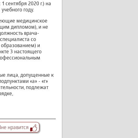
1 сентября 2020 г.) на
учебного году.
 имеющие медицинское
щим дипломом), и не
должность врача-
специалиста со
 образованием) и
нкте 3 настоящего
профессиональным
ные лица, допущенные к
одпунктами «а» - «г»
ятельности, подлежат
рядке,
не нравится