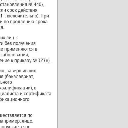
остановления № 440),
сли срок действия
1 г. включительно). При
ий по продлению срока
я.
их лиц к
и без получения
ые применяются в
 заболевания,
ние к приказу № 327н).
лиц, завершивших
я (бакалавриат,
льного
квалификации), в
ециалиста и сертификата
ификационного
ществляется по
например, лицо,
допускается к