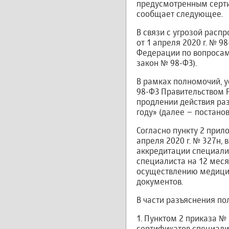
предусмотренным серти
сообщает следующее.
В связи с угрозой расп
от 1 апреля 2020 г. № 
Федерации по вопросам
закон № 98-ФЗ).
В рамках полномочий, у
98-ФЗ Правительством Р
продлении действия ра
году» (далее – постано
Согласно пункту 2 прил
апреля 2020 г. № 327н,
аккредитации специалис
специалиста на 12 меся
осуществлению медицин
документов.
В части разъяснения п
1. Пунктом 2 приказа № 
сертификатов специалис