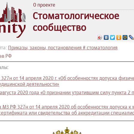
О проекте
Стоматологическое
сообщество
йта:
Приказы, законы, постановления # стоматология
ав РФ
алы:
327н от 14 апреля 2020 г. «Об особенностях допуска физич
дицинской деятельности»
 августа 2020 года «О признании утратившим силу пункта 2 
 МЗ РФ 327н от 14 апреля 2020 об особенностях допуска к
сертификата или свидетельства об аккредитации специали