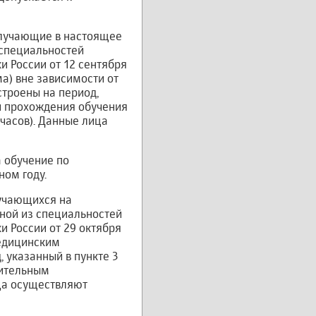
получающие в настоящее
специальностей
 России от 12 сентября
ма) вне зависимости от
строены на период,
ии прохождения обучения
асов). Данные лица
 обучение по
ном году.
бучающихся на
ной из специальностей
 России от 29 октября
медицинским
 указанный в пункте 3
нительным
ца осуществляют