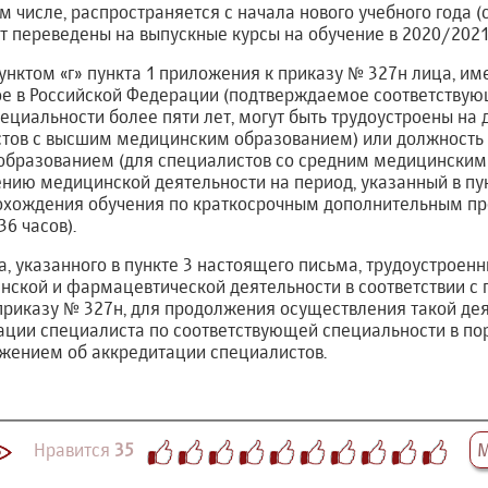
м числе, распространяется с начала нового учебного года (с 
ут переведены на выпускные курсы на обучение в 2020/2021 
дпунктом «г» пункта 1 приложения к приказу № 327н лица,
ое в Российской Федерации (подтверждаемое соответствую
ециальности более пяти лет, могут быть трудоустроены на 
стов с высшим медицинским образованием) или должность 
бразованием (для специалистов со средним медицинским
нию медицинской деятельности на период, указанный в пу
рохождения обучения по краткосрочным дополнительным 
6 часов).
а, указанного в пункте 3 настоящего письма, трудоустроен
кой и фармацевтической деятельности в соответствии с п
приказу № 327н, для продолжения осуществления такой де
ции специалиста по соответствующей специальности в по
ением об аккредитации специалистов.
Нравится
35
М