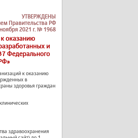
УТВЕРЖДЕНЫ
ем Правительства РФ
 ноября 2021 г. № 1968
 к оказанию
разработанных и
и 37 Федерального
РФ»
анизаций к оказанию
ержденных в
 охраны здоровья граждан
клинических
тва здравоохранения
льный сайт) до 1