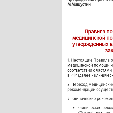
М.Мишустин
Правила по
медицинской по
утвержденных в с
за
1. Настоящие Правила 
медицинской помощи на
соответствии с частями 
в РФ" (далее - клиниче
2. Переход медицински
рекомендаций осуществл
3. Клинические реком
клинические реко
РФ в информационн