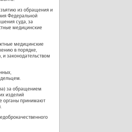
изъятию из обращения и
ния Федеральной
шения суда, за
актные медицинские
актные медицинские
ению в порядке,
, и законодательством
нных,
адельцем.
ора) за обращением
их изделий
ые органы принимают
.
недоброкачественного