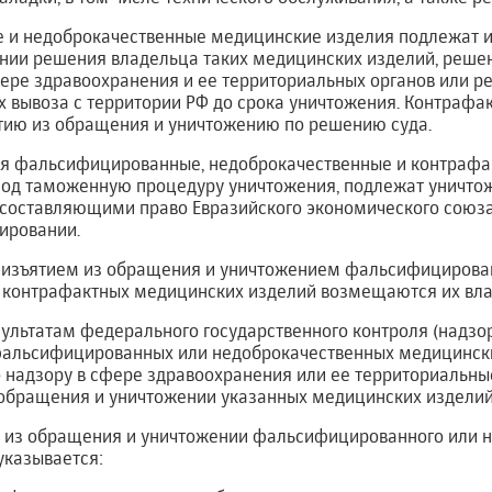
 и недоброкачественные медицинские изделия подлежат 
нии решения владельца таких медицинских изделий, реше
ере здравоохранения и ее территориальных органов или ре
х вывоза с территории РФ до срока уничтожения. Контраф
тию из обращения и уничтожению по решению суда.
ия фальсифицированные, недоброкачественные и контраф
од таможенную процедуру уничтожения, подлежат уничтож
 составляющими право Евразийского экономического союза
ировании.
 с изъятием из обращения и уничтожением фальсифицирова
 контрафактных медицинских изделий возмещаются их вл
зультатам федерального государственного контроля (надз
фальсифицированных или недоброкачественных медицинск
 надзору в сфере здравоохранения или ее территориальн
 обращения и уничтожении указанных медицинских изделий
ии из обращения и уничтожении фальсифицированного или 
указывается: