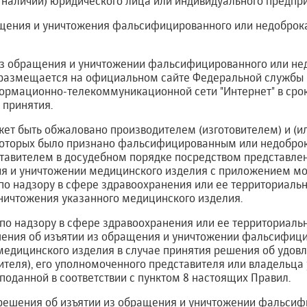
 наличии) юридического лица или индивидуального предпр
ращения и уничтожения фальсифицированного или недоброк
 из обращения и уничтожении фальсифицированного или не
размещается на официальном сайте Федеральной службы 
ормационно-телекоммуникационной сети "Интернет" в сро
 принятия.
ет быть обжаловано производителем (изготовителем) и (и
оторых было признано фальсифицированным или недоброк
авителем в досудебном порядке посредством представле
ия и уничтожении медицинского изделия с приложением м
по надзору в сфере здравоохранения или ее территориальн
уничтожения указанного медицинского изделия.
 по надзору в сфере здравоохранения или ее территориаль
ения об изъятии из обращения и уничтожении фальсифици
медицинского изделия в случае принятия решения об удов
ителя), его уполномоченного представителя или владельца
поданной в соответствии с пунктом 8 настоящих Правил.
я решения об изъятии из обращения и уничтожении фальси