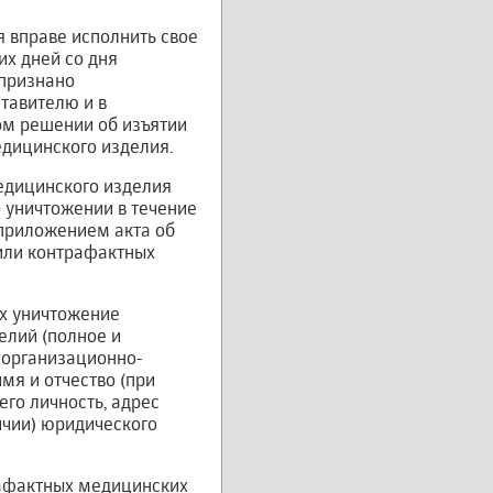
 вправе исполнить свое
их дней со дня
 признано
тавителю и в
ом решении об изъятии
дицинского изделия.
едицинского изделия
 уничтожении в течение
 приложением акта об
или контрафактных
х уничтожение
лий (полное и
 организационно-
мя и отчество (при
го личность, адрес
ичии) юридического
рафактных медицинских