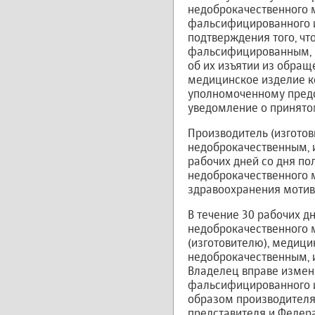
недоброкачественного 
фальсифицированного и
подтверждения того, ч
фальсифицированным, 
об их изъятии из обращ
медицинское изделие к
уполномоченному предс
уведомление о принятом
Производитель (изгото
недоброкачественным, 
рабочих дней со дня п
недоброкачественного 
здравоохранения мотив
В течение 30 рабочих 
недоброкачественного 
(изготовителю), медиц
недоброкачественным, 
Владелец вправе измен
фальсифицированного и
образом производителя 
представителя и Федер