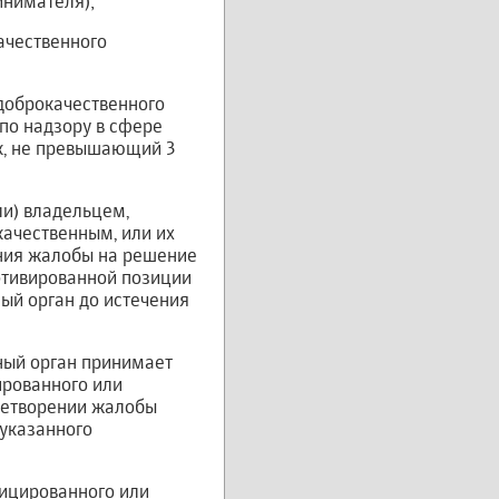
инимателя);
ачественного
доброкачественного
по надзору в сфере
к, не превышающий 3
ли) владельцем,
ачественным, или их
ния жалобы на решение
отивированной позиции
ый орган до истечения
ный орган принимает
рованного или
летворении жалобы
 указанного
фицированного или