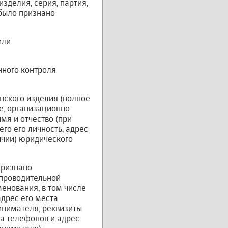
делия, серия, партия,
 было признано
или
нного контроля
нского изделия (полное
е, организационно-
мя и отчество (при
го его личность, адрес
ичии) юридического
признано
опроводительной
енования, в том числе
дрес его места
инимателя, реквизиты
ра телефонов и адрес