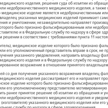
медицинского изделия, решения суда об изъятии из обращ
ли недоброкачественного медицинского изделия, а также 
то медицинское изделие является недоброкачественным ил
владелец указанных медицинских изделий принимает сам
ения и уничтожении, незамедлительно направляет произво
оторого было признано фальсифицированным или недоброк
тавителю и в Федеральную службу по надзору в сфере зд
 решении в соответствии с требованиями пункта 11 насто
витель), медицинское изделие которого было признано фа
или его уполномоченный представитель вправе в срок, не
олучения указанного уведомления, направить владельцу ф
медицинского изделия и в Федеральную службу по надзору
ированное возражение в отношении принятого владельцем
дней со дня получения указанного возражения владелец ф
медицинского изделия рассматривает его и направляет пр
инское изделие которого было признано фальсифицирован
или его уполномоченному представителю мотивированную 
ить ранее принятое решение об изъятии из обращения и у
ли недоброкачественного медицинского изделия и уведо
(изготовителя) указанного медицинского изделия или его
альную службу по надзору в сфере здравоохранения.