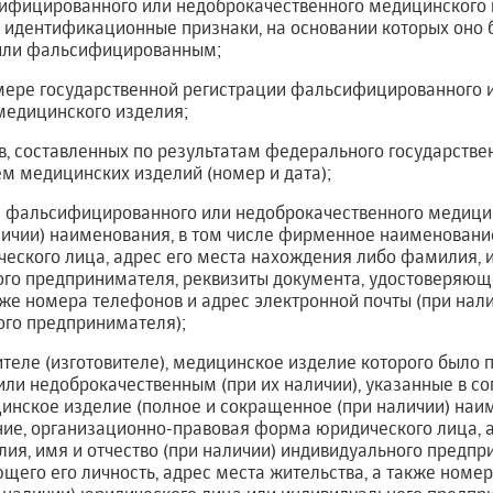
ифицированного или недоброкачественного медицинского из
же идентификационные признаки, на основании которых оно
или фальсифицированным;
номере государственной регистрации фальсифицированного 
медицинского изделия;
в, составленных по результатам федерального государстве
м медицинских изделий (номер и дата);
це фальсифицированного или недоброкачественного медици
личии) наименования, в том числе фирменное наименовани
ского лица, адрес его места нахождения либо фамилия, и
го предпринимателя, реквизиты документа, удостоверяюще
кже номера телефонов и адрес электронной почты (при нал
ого предпринимателя);
ителе (изготовителе), медицинское изделие которого было 
и недоброкачественным (при их наличии), указанные в с
нское изделие (полное и сокращенное (при наличии) наим
е, организационно-правовая форма юридического лица, а
ия, имя и отчество (при наличии) индивидуального предпр
щего его личность, адрес места жительства, а также номе