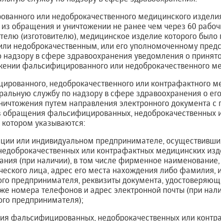
ванного или недоброкачественного медицинского изделия
 из обращения и уничтожении не ранее чем через 60 рабоч
телю (изготовителю), медицинское изделие которого было
и недоброкачественным, или его уполномоченному предс
 надзору в сфере здравоохранения уведомления о принят
жении фальсифицированного или недоброкачественного ме
цированного, недоброкачественного или контрафактного м
ральную службу по надзору в сфере здравоохранения о его
уничтожения путем направления электронного документа с
з обращения фальсифицированных, недоброкачественных 
в котором указываются:
зации или индивидуальном предпринимателе, осуществивши
едоброкачественных или контрафактных медицинских изде
ния (при наличии), в том числе фирменное наименование,
ского лица, адрес его места нахождения либо фамилия, и
ого предпринимателя, реквизиты документа, удостоверяюще
кже номера телефонов и адрес электронной почты (при нал
ого предпринимателя);
ния фальсифицированных, недоброкачественных или конт