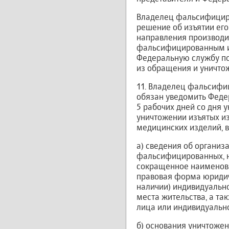
Владелец фальсифициро
решение об изъятии его
направления производи
фальсифицированным ил
Федеральную службу по
из обращения и уничто
11. Владелец фальсифи
обязан уведомить Феде
5 рабочих дней со дня 
уничтожении изъятых и
медицинских изделий, 
а) сведения об органи
фальсифицированных, н
сокращенное наименова
правовая форма юридиче
наличии) индивидуальн
места жительства, а та
лица или индивидуальн
б) основания уничтоже