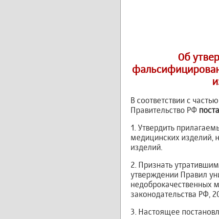
Об утве
фальсифицирован
и
В соответствии с часть
Правительство РФ
поста
1. Утвердить прилагае
медицинских изделий, 
изделий.
2. Признать утратившим
утверждении Правил ун
недоброкачественных м
законодательства РФ, 202
3. Настоящее постановле