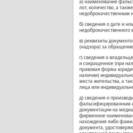
а) наименование фальс
лот, количество, а так
недоброкачественным 
б) сведения о дате и 
недоброкачественного 
в) реквизиты документо
(надзора) за обращение
г) сведения о владель
и сокращенное (при на
правовая форма юридиче
наличии) индивидуально
места жительства, а та
лица или индивидуальн
д) сведения о производ
фальсифицированным ил
документации на медици
фирменное наименовани
нахождения либо фамил
документа, удостоверяю