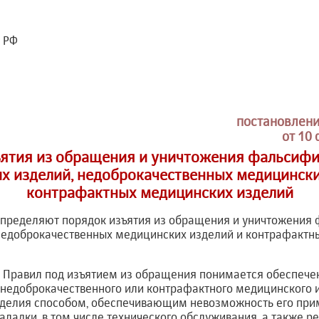
 РФ
постановлени
от 10 
ъятия из обращения и уничтожения фальсиф
х изделий, недоброкачественных медицински
контрафактных медицинских изделий
определяют порядок изъятия из обращения и уничтожени
недоброкачественных медицинских изделий и контрафактн
х Правил под изъятием из обращения понимается обеспеч
недоброкачественного или контрафактного медицинского 
зделия способом, обеспечивающим невозможность его прим
аладки, в том числе технического обслуживания, а также р