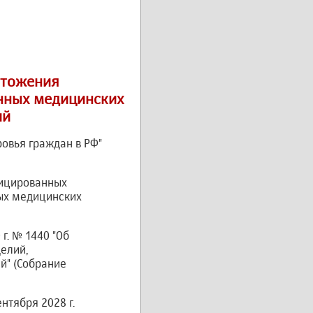
чтожения
нных медицинских
ий
ровья граждан в РФ"
фицированных
ых медицинских
г. № 1440 "Об
елий,
й" (Собрание
ентября 2028 г.