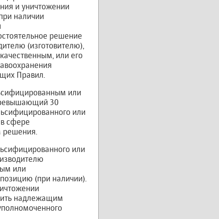
ения и уничтожении
при наличии
и
остоятельное решение
дителю (изготовителю),
ачественным, или его
равоохранения
ящих Правил.
льсифицированным или
 превышающий 30
альсифицированного или
 в сфере
 решения.
альсифицированного или
оизводителю
ным или
позицию (при наличии).
ничтожении
мить надлежащим
 уполномоченного