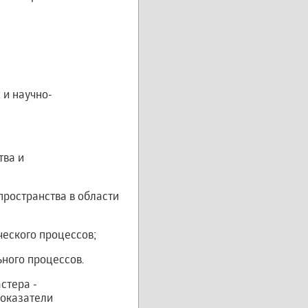
 и научно-
тва и
ространства в области
ического процессов;
ьного процессов.
стера -
показатели