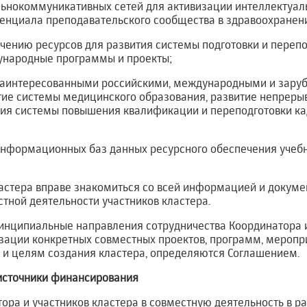
ьнокоммуникативных сетей для активизации интеллектуал
енциала преподавательского сообщества в здравоохранен
лечению ресурсов для развития системы подготовки и перепо
ународные программы и проекты;
 с заинтересованными российскими, международными и зар
тие системы медицинского образования, развитие непреры
ия системы повышения квалификации и переподготовки ка
 информационных баз данных ресурсного обеспечения учебн
ластера вправе знакомиться со всей информацией и докуме
тной деятельности участников кластера.
ринципиальные направления сотрудничества Координатора 
изации конкретных совместных проектов, программ, мероп
 и целям создания кластера, определяются Соглашением.
 источники финансирования
тора и участников кластера в совместную деятельность в р