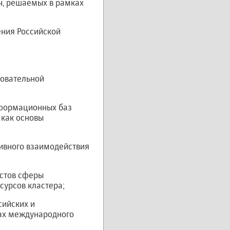
ч, решаемых в рамках
ения Российской
зовательной
нформационных баз
 как основы
тивного взаимодействия
истов сферы
сурсов кластера;
сийских и
тах международного