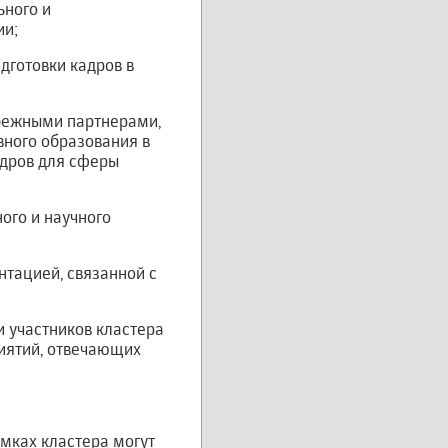
ьного и
ии;
дготовки кадров в
убежными партнерами,
вного образования в
дров для сферы
ого и научного
нтацией, связанной с
и участников кластера
риятий, отвечающих
амках кластера могут