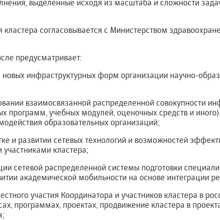
лнения, выделенные исходя из масштаба и сложности зада
я кластера согласовывается с Министерством здравоохран
числе предусматривает:
тии новых инфраструктурных форм организации научно-обра
ировании взаимосвязанной распределенной совокупности и
х программ, учебных модулей, оценочных средств и иного)
одействия образовательных организаций;
ботке и развитии сетевых технологий и возможностей эффек
 участниками кластера;
зации сетевой распределенной системы подготовки специал
итии академической мобильности на основе интеграции ре
местного участия Координатора и участников кластера в рос
ах, программах, проектах, продвижение кластера в проек
а;