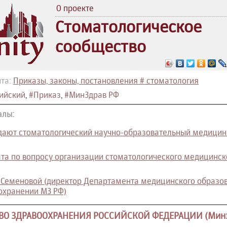
О проекте
Стоматологическое
сообщество
та:
Приказы, законы, постановления # стоматология
ийский
,
#Приказ
,
#МинЗдрав РФ
алы:
дают стоматологический научно-образовательный медицинс
та по вопросу организации стоматологического медицинско
 Семеновой (директор Департамента медицинского образов
охранении МЗ РФ)
О ЗДРАВООХРАНЕНИЯ РОССИЙСКОЙ ФЕДЕРАЦИИ (Минз