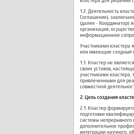
кластера для решения с
1.2. Деятельность клас
Соглашение), заключае
(далее - Координатор)
организация, осуществ
информационное сопров
Участниками кластера 
или имеющие сходный п
1.3. Кластер не являет
своих уставов, настоя
участниками кластера, 
привлеченными для реа
совместной деятельнос
2.
Цель создания класт
2.1. Кластер формируе
подготовки квалифицир
системы непрерывного 
дополнительное профес
интеграции научного, о