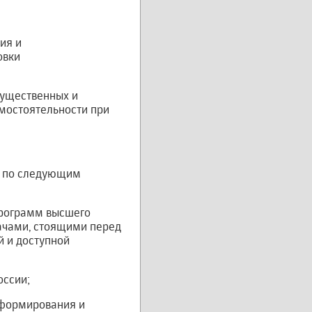
ия и
овки
мущественных и
амостоятельности при
ся по следующим
программ высшего
ачами, стоящими перед
 и доступной
оссии;
 формирования и