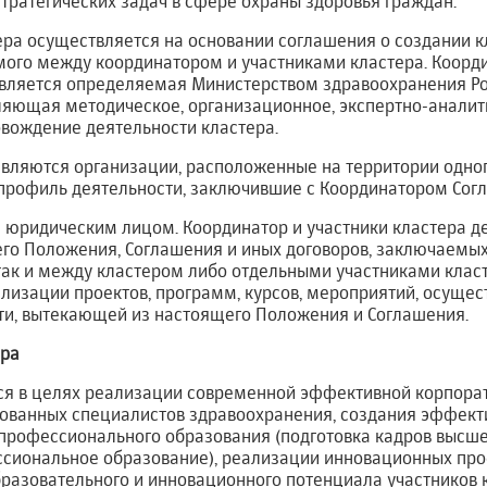
тратегических задач в сфере охраны здоровья граждан.
тера осуществляется на основании соглашения о создании к
мого между координатором и участниками кластера. Коорд
 является определяемая Министерством здравоохранения Р
ляющая методическое, организационное, экспертно-аналит
ождение деятельности кластера.
являются организации, расположенные на территории одно
рофиль деятельности, заключившие с Координатором Сог
ся юридическим лицом. Координатор и участники кластера д
щего Положения, Соглашения и иных договоров, заключаемы
так и между кластером либо отдельными участниками клас
лизации проектов, программ, курсов, мероприятий, осуще
ти, вытекающей из настоящего Положения и Соглашения.
ера
тся в целях реализации современной эффективной корпора
ованных специалистов здравоохранения, создания эффек
профессионального образования (подготовка кадров высш
сиональное образование), реализации инновационных про
бразовательного и инновационного потенциала участников 