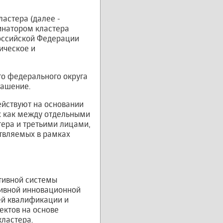
ластера (далее -
инатором кластера
оссийской Федерации
ическое и
го федерального округа
лашение.
ействуют на основании
х как между отдельными
тера и третьими лицами,
ствляемых в рамках
тивной системы
тивной инновационной
ей квалификации и
ектов на основе
кластера.