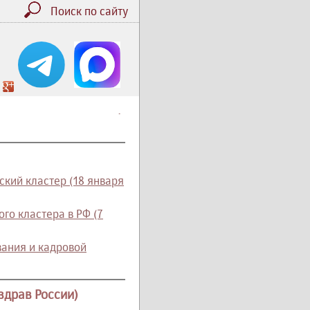
Поиск по сайту
.
кий кластер (18 января
го кластера в РФ (7
ания и кадровой
драв России)