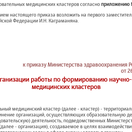
овательных медицинских кластеров согласно
приложению 
нием настоящего приказа возложить на первого заместите
йской Федерации И.Н. Каграманяна.
к приказу Министерства здравоохранения 
от 2
ганизации работы по формированию научно
медицинских кластеров
льный медицинский кластер (далее - кластер) - территориа
нение организаций, осуществляющих образовательную дея
довательскую) деятельность, подведомственных Министерс
(далее - организация), создаваемое в целях взаимодейств