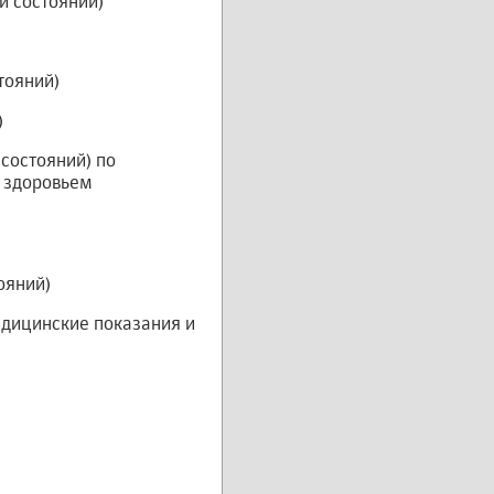
и состояний)
тояний)
)
 состояний) по
о здоровьем
ояний)
едицинские показания и