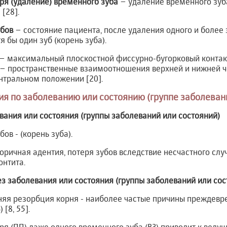
я (удаление) временного зуба
– удаление временного зуб
[28].
убов
– состояние пациента, после удаления одного и более 
 бы один зуб (корень зуба).
– максимальный плоскостной фиссурно-бугорковый контакт
– пространственные взаимоотношения верхней и нижней ч
нтральном положении [20].
ия по заболеванию или состоянию (группе заболеван
вания или состояния (группы заболеваний или состояний)
ов - (корень зуба).
оричная адентия, потеря зубов вследствие несчастного слу
онтита.
нез заболевания или состояния (группы заболеваний или сос
нняя резорбция корня - наиболее частые причины преждев
[8, 55].