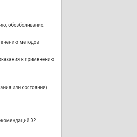
ию, обезболивание,
именению методов
показания к применению
ания или состояния)
рекомендаций 32