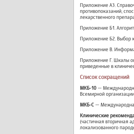
Приложение А3. Справо
противопоказаний, спо
лекарственного препара
Приложение Б1. Алгорит
Приложение Б2. Выбор 
Приложение В. Информа
Приложение Г. Шкалы оц
приведенные в клиниче
Список сокращений
МКБ-10
— Международная
Всемирной организации
МКБ-С
— Международная
Клинические рекоменд
(частичная вторичная а
локализованного парод