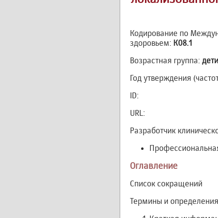
Кодирование по Междун
здоровьем:
К08.1
Возрастная группа:
дет
Год утверждения (часто
ID:
URL:
Разработчик клиническ
Профессиональная
Оглавление
Список сокращений
Термины и определени