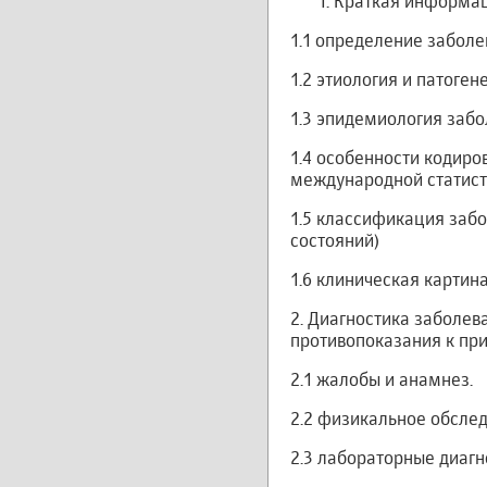
Краткая информац
1.1 определение заболе
1.2 этиология и патоге
1.3 эпидемиология забо
1.4 особенности кодиро
международной статист
1.5 классификация забо
состояний)
1.6 клиническая картин
2. Диагностика заболев
противопоказания к пр
2.1 жалобы и анамнез.
2.2 физикальное обслед
2.3 лабораторные диагн