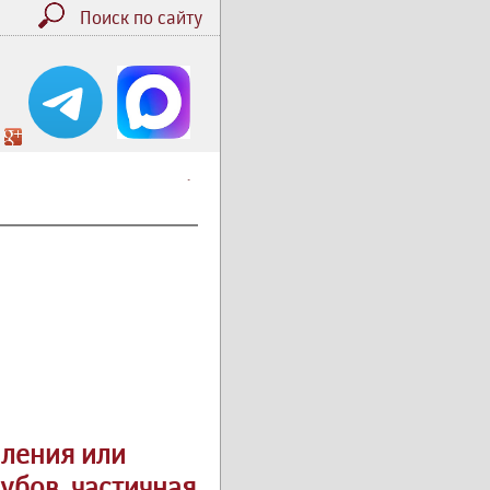
Поиск по сайту
.
аления или
убов, частичная