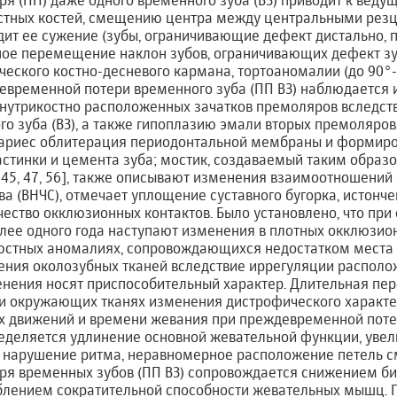
я (ПП) даже одного временного зуба (ВЗ) приводит к вед
стных костей, смещению центра между центральными рез
одит ее сужение (зубы, ограничивающие дефект дистально,
сное перемещение наклон зубов, ограничивающих дефект зуб
еского костно-десневого кармана, тортоаномалии (до 90°-
евременной потери временного зуба (ПП ВЗ) наблюдается
внутрикостно расположенных зачатков премоляров вследст
о зуба (ВЗ), а также гипоплазию эмали вторых премоляров,
кариес облитерация периодонтальной мембраны и формиро
стинки и цемента зуба; мостик, создаваемый таким образ
45, 47, 56], также описывают изменения взаимоотношений
а (ВНЧС), отмечает уплощение суставного бугорка, истонче
ество окклюзионных контактов. Было установлено, что при 
олее одного года наступают изменения в плотных окклюзио
юстных аномалиях, сопровождающихся недостатком места 
ния околозубных тканей вследствие иррегуляции располож
нения носят приспособительный характер. Длительная пер
 и окружающих тканях изменения дистрофического характе
х движений и времени жевания при преждевременной потер
деляется удлинение основной жевательной функции, увел
 нарушение ритма, неравномерное расположение петель с
я временных зубов (ПП ВЗ) сопровождается снижением би
блением сократительной способности жевательных мышц. 