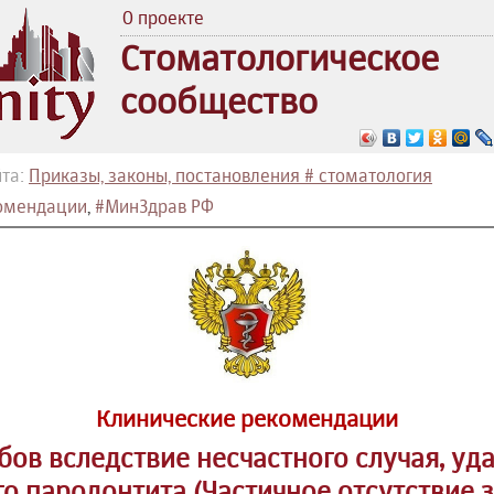
О проекте
Стоматологическое
сообщество
та:
Приказы, законы, постановления # стоматология
омендации
,
#МинЗдрав РФ
Клинические рекомендации
бов вследствие несчастного случая, уд
о пародонтита (Частичное отсутствие з