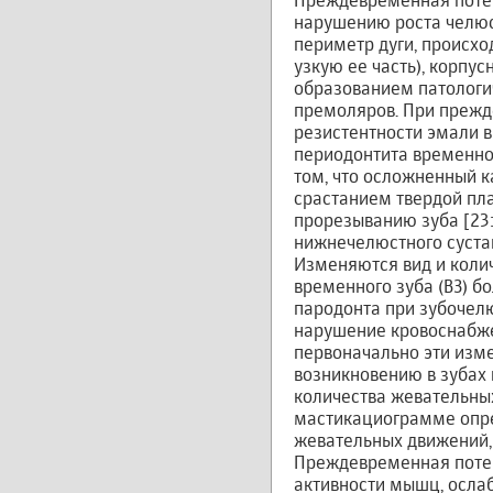
Преждевременная потер
нарушению роста челю
периметр дуги, происх
узкую ее часть), корпу
образованием патологич
премоляров. При прежд
резистентности эмали 
периодонтита временног
том, что осложненный 
срастанием твердой пла
прорезыванию зуба [23:
нижнечелюстного сустав
Изменяются вид и колич
временного зуба (ВЗ) б
пародонта при зубочел
нарушение кровоснабже
первоначально эти изме
возникновению в зубах
количества жевательны
мастикациограмме опре
жевательных движений,
Преждевременная потер
активности мышц, осла