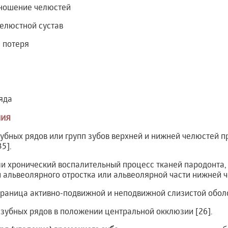
ношение челюстей
елюстной сустав
 потеря
яда
ния
убных рядов или групп зубов верхней и нижней челюстей п
5].
ли хронический воспалительный процесс тканей пародонт
 альвеолярного отростка или альвеолярной части нижней ч
раница активно-подвижной и неподвижной слизистой оболо
зубных рядов в положении центральной окклюзии [26].