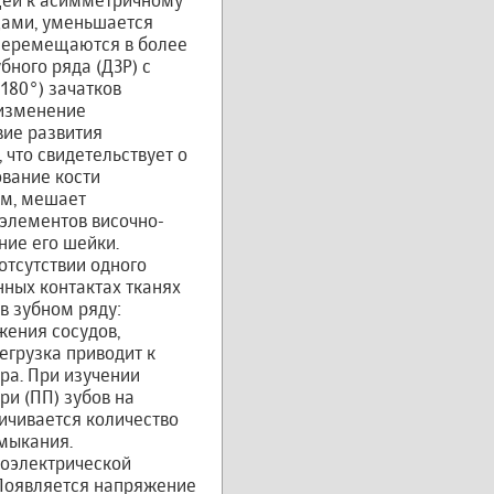
ущей к асимметричному
цами, уменьшается
 перемещаются в более
ного ряда (ДЗР) с
180°) зачатков
 изменение
вие развития
 что свидетельствует о
вание кости
ом, мешает
 элементов височно-
ние его шейки.
отсутствии одного
нных контактах тканях
в зубном ряду:
ения сосудов,
егрузка приводит к
ра. При изучении
и (ПП) зубов на
ичивается количество
мыкания.
оэлектрической
Появляется напряжение