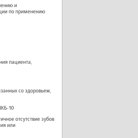
нению и
кции по применению
ния пациента,
занных со здоровьем,
МКБ-10
ичное отсутствие зубов
ния или