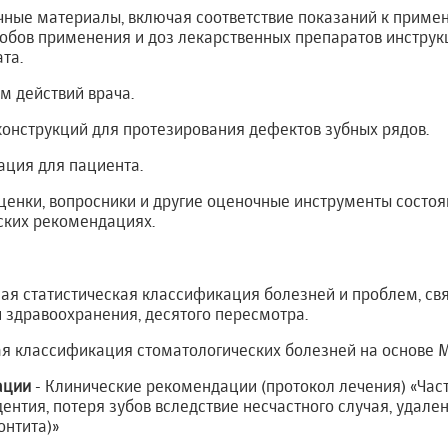
чные материалы, включая соответствие показаний к приме
собов применения и доз лекарственных препаратов инстру
та.
м действий врача.
конструкций для протезирования дефектов зубных рядов.
ция для пациента.
енки, вопросники и другие оценочные инструменты состоя
ских рекомендациях.
 статистическая классификация болезней и проблем, свя
 здравоохранения, десятого пересмотра.
 классификация стоматологических болезней на основе 
ации
- Клинические рекомендации (протокол лечения) «Част
дентия, потеря зубов вследствие несчастного случая, удале
онтита)»