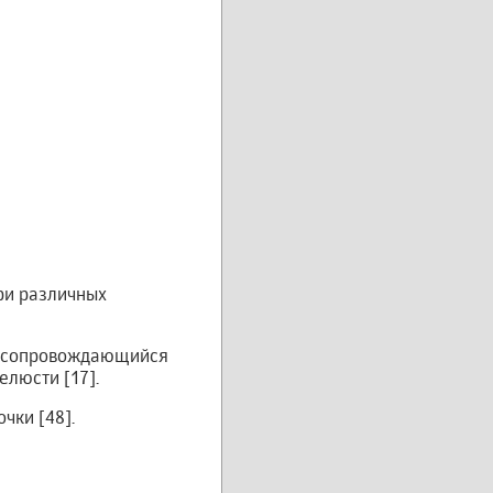
ри различных
а, сопровождающийся
елюсти [17].
чки [48].