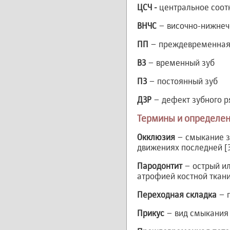
ЦСЧ -
центральное соот
ВНЧС
– височно-нижнеч
ПП
– преждевременная
ВЗ
– временный зуб
ПЗ
– постоянный зуб
ДЗР
– дефект зубного р
Термины и определе
Окклюзия
– смыкание з
движениях последней [3
Пародонтит
– острый и
атрофией костной ткани
Переходная складка
– г
Прикус
– вид смыкания 