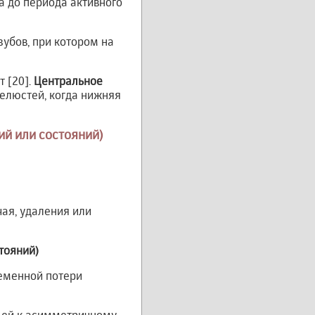
а до периода активного
зубов, при котором на
 [20].
Центральное
елюстей, когда нижняя
ий или состояний)
чая, удаления или
тояний)
ременной потери