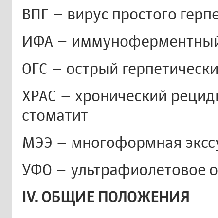
ВПГ – вирус простого герп
ИФА – иммуноферментный
ОГС – острый герпетическ
ХРАС – хронический реци
стоматит
МЭЭ – многоформная эксс
УФО – ультрафиолетовое 
IV. ОБЩИЕ ПОЛОЖЕНИЯ