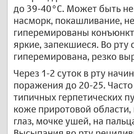
до 39-40°С. Может быть н
насморк, покашливание, н
гиперемированы конъюнкти
яркие, запекшиеся. Во рту 
гиперемирована, резко вы
Через 1-2 суток в рту нач
поражения до 20-25. Часто
типичных герпетических п
коже приротовой области,
глаз, мочке ушей, на пальц
Высыпания во рту рецидив