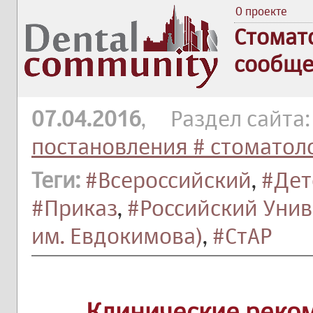
О проекте
Стомат
сообще
07.04.2016
, Раздел сайта
постановления # стоматол
Теги:
#Всероссийский
,
#Дет
#Приказ
,
#Российский Уни
им. Евдокимова)
,
#СтАР
Клинические реко