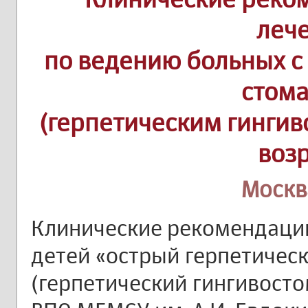
леч
по ведению больных с
стом
(герпетическим гингив
воз
Москв
Клинические рекомендаци
детей «острый герпетичес
(герпетический гингивост