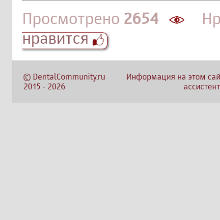
Просмотрено
2654
Нра
нравится
©
DentalCommunity.ru
Информация на этом сай
2015
-
2026
ассистент