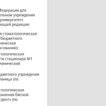
 Федерации для
тельном учреждении
университет»
дующей редакции:
я стоматологическая
е бюджетного
ническая
асованию);
атологическая
сти стационара №1
линический
юджетного учреждения
льница (по
атологическая
хранения Омской
дент» (по