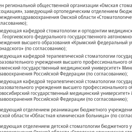
ен региональной общественной организации «Омская стом
социация», заведующий ортопедическим отделением бюдж
режденияздравоохранения Омской области «Стоматологиче
гласованию);
ведующая кафедрой стоматологии и ортодонтии медицинс
И. Георгиевского федерального государственного автономно
реждения высшего образования «Крымский федеральный ун
рнадского» (по согласованию);
ведующая кафедрой терапевтической стоматологии госуда
разовательного учреждения высшего профессионального о
юменский государственный медицинский университет» Мин
равоохранения Российской Федерации (по согласованию);
ведующая кафедрой терапевтической стоматологии госуда
разовательного учреждения высшего профессионального о
овосибирский государственный медицинский университет»
равоохранения Российской Федерации (по согласованию);
ведующий отделением реанимации бюджетного учреждени
ской области «Областная клиническая больница» (по согла
ведующая отделением детской стоматологии бюджетного 