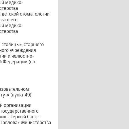
ый медико-
стерства
 детской стоматологии
 высшего
ый медико-
стерства
 столицы», старшего
ного учреждения
гии и челюстно-
й Федерации (по
разовательном
т» (пункт 40):
ой организации
 государственного
ия «Первый Санкт-
 Павлова» Министерства