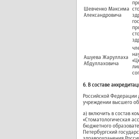
пр
Шевченко Максима
ст
Александровича
зд
го
пр
ст
зд
чл
на
Ашуева Жаруллаха
«Ц
Абдуллаховича
ли
со
6. В составе аккредит
Российской Федерации 
учреждении высшего обр
а) включить в состав к
«Стоматологическая асс
бюджетного образовате
Петербургский государ
здравоохранения Россий