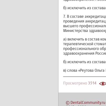
б) исключить из состав
7. В составе аккредит
проведения аккредитац
высшего профессиональ
Министерства здравоохр
а) включить в состав 
терапевтической стома
профессионального обр
здравоохранения Росси
б) исключить из состав
в) слова «Реутова Ольг
Просмотрено
3514
©
DentalCommunity.ru