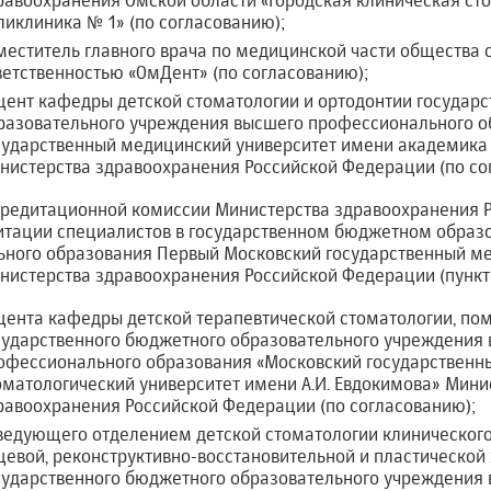
равоохранения Омской области «Городская клиническая ст
ликлиника № 1» (по согласованию);
меститель главного врача по медицинской части общества 
ветственностью «ОмДент» (по согласованию);
цент кафедры детской стоматологии и ортодонтии государ
разовательного учреждения высшего профессионального 
сударственный медицинский университет имени академика Е
нистерства здравоохранения Российской Федерации (по сог
аккредитационной комиссии Министерства здравоохранения
итации специалистов в государственном бюджетном образ
ного образования Первый Московский государственный ме
инистерства здравоохранения Российской Федерации (пункт
цента кафедры детской терапевтической стоматологии, по
сударственного бюджетного образовательного учреждения
офессионального образования «Московский государственн
оматологический университет имени А.И. Евдокимова» Мини
равоохранения Российской Федерации (по согласованию);
ведующего отделением детской стоматологии клинического
цевой, реконструктивно-восстановительной и пластической
сударственного бюджетного образовательного учреждения