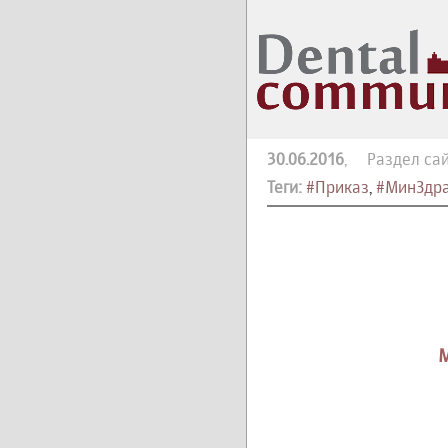
30.06.2016
, Раздел сай
Теги:
#Приказ
,
#МинЗдра
М