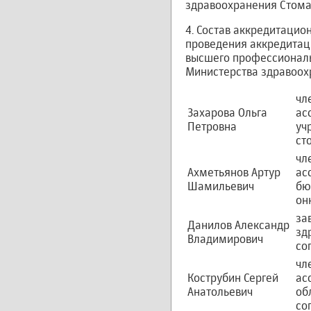
здравоохранения Стома
4. Состав аккредитаци
проведения аккредитац
высшего профессиональ
Министерства здравоох
чл
Захарова Ольга
ас
Петровна
уч
ст
чл
Ахметьянов Артур
ас
Шамильевич
бю
он
за
Данилов Александр
зд
Владимирович
со
чл
Кострубин Сергей
ас
Анатольевич
об
со