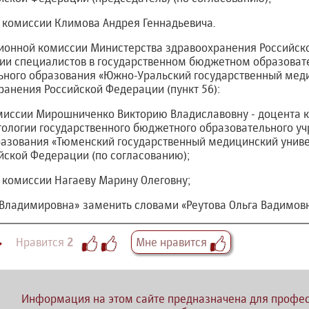
а комиссии Климова Андрея Геннадьевича.
ационной комиссии Министерства здравоохранения Российс
ии специалистов в государственном бюджетном образова
ного образования «Южно-Уральский государственный меди
анения Российской Федерации (пункт 56):
комиссии Мирошниченко Викторию Владиславовну - доцента
тологии государственного бюджетного образовательного у
азования «Тюменский государственный медицинский униве
йской Федерации (по согласованию);
а комиссии Нагаеву Марину Олеговну;
а Владимировна» заменить словами «Реутова Ольга Вадимовн
Нравится
2
Мне нравится
Информация на этом сайте предназначена для профес