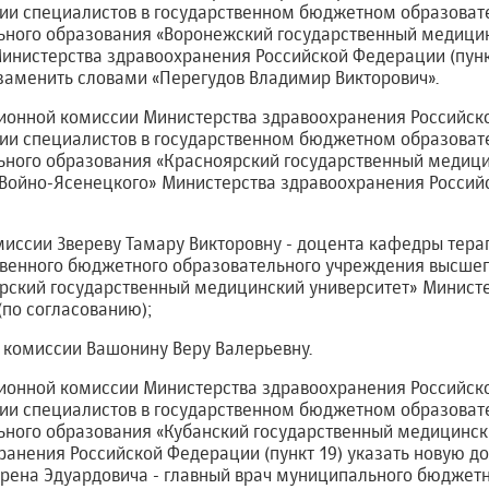
ии специалистов в государственном бюджетном образова
ного образования «Воронежский государственный медицин
Министерства здравоохранения Российской Федерации (пунк
заменить словами «Перегудов Владимир Викторович».
ационной комиссии Министерства здравоохранения Российс
ии специалистов в государственном бюджетном образова
ного образования «Красноярский государственный медици
 Войно-Ясенецкого» Министерства здравоохранения Россий
омиссии Звереву Тамару Викторовну - доцента кафедры тер
твенного бюджетного образовательного учреждения высше
рский государственный медицинский университет» Минист
по согласованию);
а комиссии Вашонину Веру Валерьевну.
ационной комиссии Министерства здравоохранения Российс
ии специалистов в государственном бюджетном образова
ного образования «Кубанский государственный медицинск
анения Российской Федерации (пункт 19) указать новую д
рена Эдуардовича - главный врач муниципального бюджет