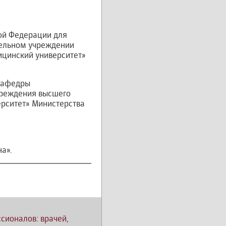
кой Федерации для
тельном учреждении
цинский университет»
 кафедры
чреждения высшего
рситет» Министерства
а».
сионалов: врачей,