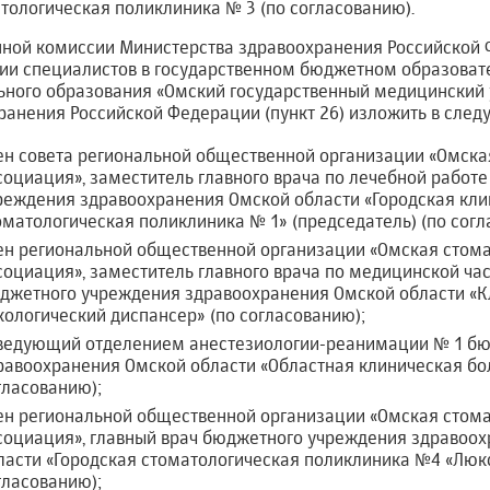
тологическая поликлиника № 3 (по согласованию).
онной комиссии Министерства здравоохранения Российской
ии специалистов в государственном бюджетном образова
ного образования «Омский государственный медицинский 
ранения Российской Федерации (пункт 26) изложить в сле
ен совета региональной общественной организации «Омска
социация», заместитель главного врача по лечебной работ
реждения здравоохранения Омской области «Городская кли
оматологическая поликлиника № 1» (председатель) (по согл
ен региональной общественной организации «Омская стом
социация», заместитель главного врача по медицинской ча
джетного учреждения здравоохранения Омской области «К
кологический диспансер» (по согласованию);
ведующий отделением анестезиологии-реанимации № 1 б
равоохранения Омской области «Областная клиническая бо
гласованию);
ен региональной общественной организации «Омская стом
социация», главный врач бюджетного учреждения здравоо
ласти «Городская стоматологическая поликлиника №4 «Люкс
гласованию);