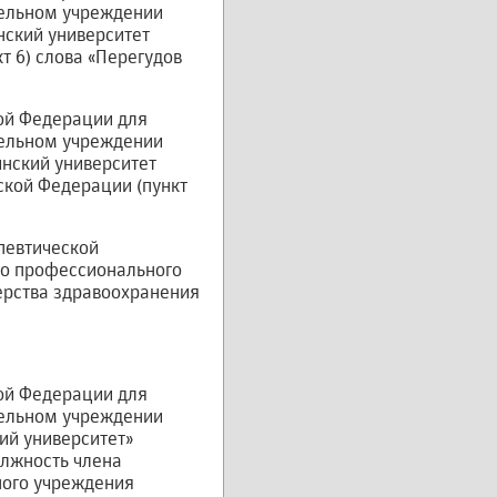
тельном учреждении
ский университет
т 6) слова «Перегудов
кой Федерации для
тельном учреждении
нский университет
ской Федерации (пункт
апевтической
го профессионального
ерства здравоохранения
кой Федерации для
тельном учреждении
ий университет»
олжность члена
ного учреждения