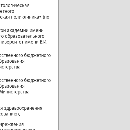
атологическая
етного
ская поликлиника» (по
кой академии имени
го образовательного
иверситет имени В.И.
рственного бюджетного
бразования
истерства
рственного бюджетного
бразования
 Министерства
я здравоохранения
сованию);
учреждения