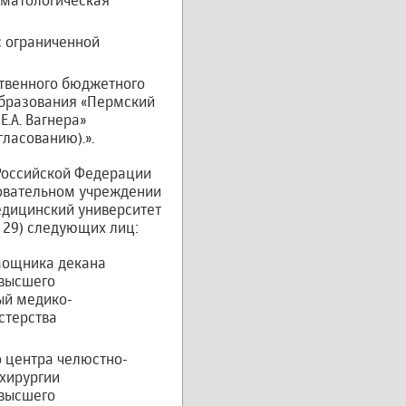
оматологическая
с ограниченной
ственного бюджетного
образования «Пермский
.А. Вагнера»
ласованию).».
 Российской Федерации
овательном учреждении
дицинский университет
 29) следующих лиц:
мощника декана
 высшего
ый медико-
стерства
 центра челюстно-
 хирургии
 высшего