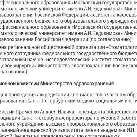
офессионального образования «Московский государственн
оматологический университет имени А.И. Евдокимова» Мини
равоохранения Российской Федерации, ассистента кафедры
сударственного бюджетного образовательного учреждения
офессионального образования «Московский государственн
оматологический университет имени А.И. Евдокимова» Мини
равоохранения Российской Федерации (по согласованию);
ена региональной общественной организации «Стоматологи
учного сотрудника федерального государственного бюджет
ентральный научно- исследовательский институт стоматоло
цевой хирургии» Министерства здравоохранения Российско
гласованию);
ационной комиссии Министерства здравоохранения
для проведения аккредитации специалистов в частном об
азования «Санкт-Петербургский медико-социальный институ
омиссии Яременко Андрея Ильича - президента общественн
оциация Санкт-Петербурга», проректора по учебной работе
льного учреждения высшего профессионального образован
ственный медицинский университета имени академика И.П.
ской Федерации (председатель) (по согласованию);