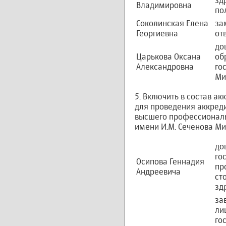
зд
Владимировна
по
Соколинская Елена
за
Георгиевна
от
до
Царькова Оксана
об
Александровна
го
Ми
5. Включить в состав 
для проведения аккред
высшего профессиональ
имени И.М. Сеченова М
до
го
Осипова Геннадия
пр
Андреевича
ст
зд
за
ли
го