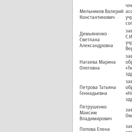
чл
Мельников Валерий
ас
Константинович
уч
со
за
Демьяненко
С.
Светлана
уч
Александровна
Ве
за
Нагаева Марина
об
Олеговна
«Т
зд
за
Петрова Татьяна
об
Геннадьевна
«Н
зд
Петрушенко
за
Максим
Ом
Владимирович
за
Попова Елена