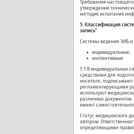
Требования настоящего
утверждении технически
методик испытания ин
5. Классификация систе
запись"
Системы ведения ЭИБ и
индивидуальные;
коллективные.
5.1 В индивидуальных с
средствами для подгот
носителе, подписывают
регламентирующими раб
используют медицински
различных документов.
имеют самостоятельног
Статус медицинского д
автором. Ответственнос
определяющими правил