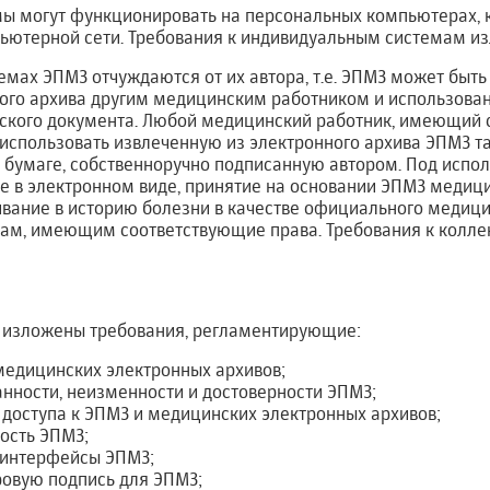
ы могут функционировать на персональных компьютерах,
ьютерной сети. Требования к индивидуальным системам изл
темах ЭПМЗ отчуждаются от их автора, т.е. ЭПМЗ может быт
ого архива другим медицинским работником и использован
кого документа. Любой медицинский работник, имеющий 
т использовать извлеченную из электронного архива ЭПМЗ та
 бумаге, собственноручно подписанную автором. Под исп
е в электронном виде, принятие на основании ЭПМЗ медиц
ивание в историю болезни в качестве официального медици
цам, имеющим соответствующие права. Требования к колл
 изложены требования, регламентирующие:
медицинских электронных архивов;
нности, неизменности и достоверности ЭПМЗ;
доступа к ЭПМЗ и медицинских электронных архивов;
ость ЭПМЗ;
 интерфейсы ЭПМЗ;
овую подпись для ЭПМЗ;