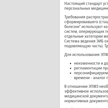
Настоящий стандарт ус
персональных медицинск
Требования распростра
сформировавшего (стаци
болезни" используют к
систем, оперирующих п
отдельные категории ме
Система ведения ЭИБ о
подавляющую часть). Т
Для использования ЭПМ
неизменности и до
регламентации пр
персонифицируемо
времени - аналог 
В отношении ЭПМЗ необ
эффективное использов
медицинской документа
нормативных документо