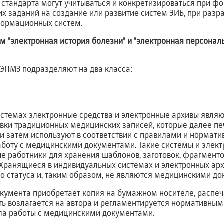
 стандарта могут учитываться и конкретизироваться при ф
х заданий на создание или развитие систем ЭИБ, при разр
формационных систем.
м "электронная история болезни" и "электронная персона
 ЭПМЗ подразделяют на два класса:
истемах электронные средства и электронные архивы явля
овки традиционных медицинских записей, которые далее п
 и затем используют в соответствии с правилами и нормат
оту с медицинскими документами. Такие системы и элек
е работники для хранения шаблонов, заготовок, фрагменто
 Хранящиеся в индивидуальных системах и электронных ар
о статуса и, таким образом, не являются медицинскими до
окумента приобретает копия на бумажном носителе, распе
ть возлагается на автора и регламентируется нормативны
а работы с медицинскими документами.