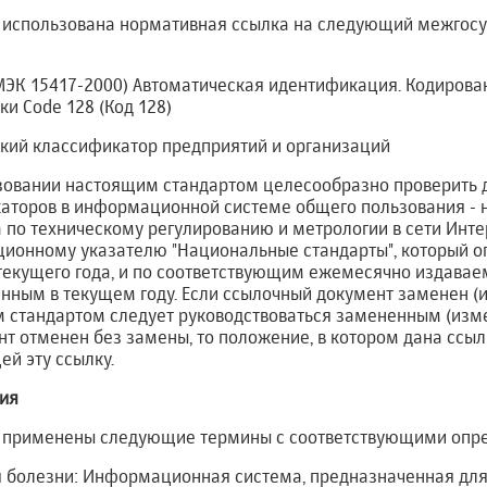
 использована нормативная ссылка на следующий межгосу
МЭК 15417-2000) Автоматическая идентификация. Кодирова
и Code 128 (Код 128)
кий классификатор предприятий и организаций
зовании настоящим стандартом целесообразно проверить 
каторов в информационной системе общего пользования -
 по техническому регулированию и метрологии в сети Инте
онному указателю "Национальные стандарты", который о
 текущего года, и по соответствующим ежемесячно изда
нным в текущем году. Если ссылочный документ заменен (и
 стандартом следует руководствоваться замененным (изм
т отменен без замены, то положение, в котором дана ссыл
ей эту ссылку.
ния
е применены следующие термины с соответствующими опр
я болезни: Информационная система, предназначенная для