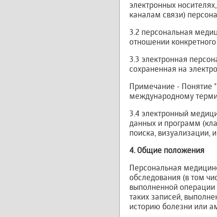
электронных носителях
каналам связи) персон
3.2 персональная меди
отношении конкретного
3.3 электронная персо
сохраненная на электр
Примечание - Понятие "
международному термину 
3.4 электронный медиц
данных и программ (кла
поиска, визуализации, и
4. Общие положения
Персональная медицинс
обследования (в том чи
выполненной операции и
таких записей, выполн
историю болезни или а