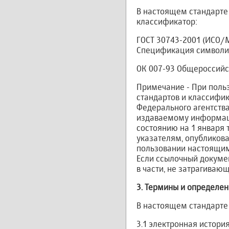
В настоящем стандарте
классификатор:
ГОСТ 30743-2001 (ИСО/
Спецификация символик
ОК 007-93 Общероссийс
Примечание - При поль
стандартов и классифи
Федерального агентства
издаваемому информаци
состоянию на 1 января
указателям, опубликова
пользовании настоящим
Если ссылочный докумен
в части, не затрагивающ
3. Термины и определе
В настоящем стандарт
3.1 электронная истори