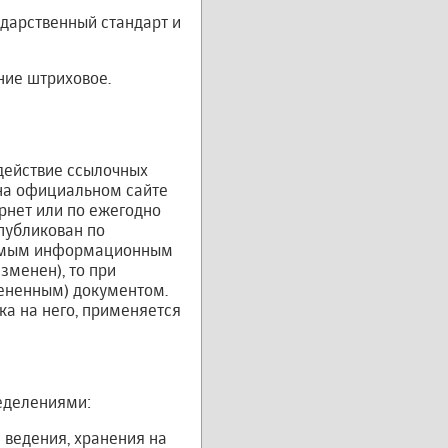
дарственный стандарт и
ние штриховое.
действие ссылочных
 на официальном сайте
рнет или по ежегодно
публикован по
ваемым информационным
зменен), то при
ененным) документом.
ка на него, применяется
еделениями:
 ведения, хранения на