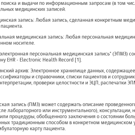
, поиска и выдачи по информационным запросам (в том чис
альных медицинских записей.
цинская запись: Любая запись, сделанная конкретным мед
 пациента.
нальная медицинская запись: Любая персональная медицин
онном носителе.
электронная персональная медицинская запись" (ЭПМЗ) со
EHR - Electronic Health Record [1].
инский архив: Электронное хранилище данных, содержащее
ссификаторы и справочники, списки пациентов и сотруднико
нтерпретации, проверки целостности и ЭЦП, распечатки ЭПМЗ
кая запись (ПМЗ) может содержать описание проведенног
сле лабораторного или инструментального), консультации, 
ли процедуры, обобщенного заключения о состоянии больно
енных традиционным способом в конкретном медицинском у
мбулаторную карту пациента.