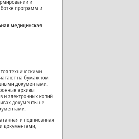
ормировании и
аботке программ и
льная медицинская
ются техническими
ечатают на бумажном
ивными документами,
тронные архивы
в и электронных копий
хивах документы не
кументами.
чатанная и подписанная
ми документами,