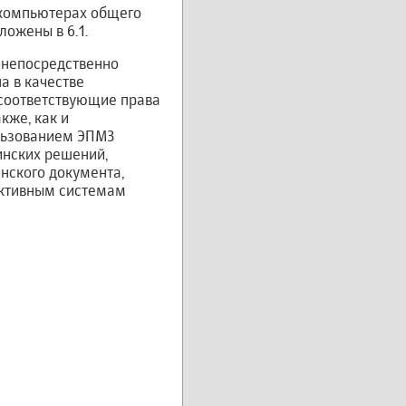
 компьютерах общего
ожены в 6.1.
ь непосредственно
а в качестве
соответствующие права
кже, как и
ользованием ЭПМЗ
инских решений,
нского документа,
ективным системам