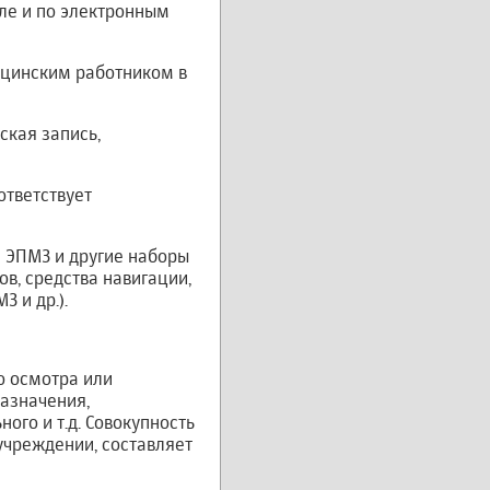
ле и по электронным
ицинским работником в
ская запись,
ответствует
 ЭПМЗ и другие наборы
в, средства навигации,
 и др.).
о осмотра или
назначения,
го и т.д. Совокупность
чреждении, составляет