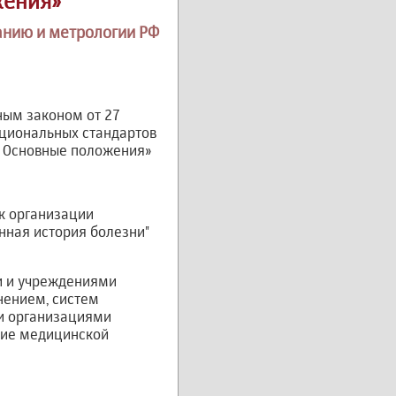
жения»
анию и метрологии РФ
ным законом от 27
ациональных стандартов
и. Основные положения»
к организации
нная история болезни"
и и учреждениями
нением, систем
ми организациями
ние медицинской