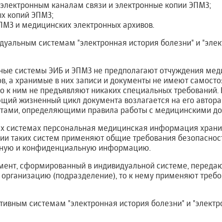
 электронным каналам связи и электронные копии ЭПМЗ;
х копий ЭПМЗ;
МЗ и медицинских электронных архивов.
идуальным системам "электронная история болезни" и "эле
ные системы ЭИБ и ЭПМЗ не предполагают отчуждения мед
ов, а хранимые в них записи и документы не имеют самост
то к ним не предъявляют никаких специальных требований. 
щий жизненный цикл документа возлагается на его автора
тами, определяющими правила работы с медицинскими до
ких системах персональная медицинская информация храни
нии таких систем применяют общие требования безопаснос
ную и конфиденциальную информацию.
мент, сформированный в индивидуальной системе, переда
 организацию (подразделение), то к нему применяют треб
ктивным системам "электронная история болезни" и "элект