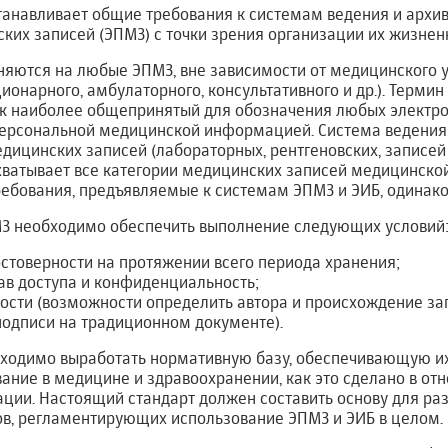
танавливает общие требования к системам ведения и архи
их записей (ЭПМЗ) с точки зрения организации их жизнен
няются на любые ЭПМЗ, вне зависимости от медицинского 
онарного, амбулаторного, консультативного и др.). Термин
ак наиболее общепринятый для обозначения любых элект
ерсональной медицинской информацией. Система ведения
дицинских записей (лабораторных, рентгеновских, записей 
хватывает все категории медицинских записей медицинской
ребования, предъявляемые к системам ЭПМЗ и ЭИБ, одинако
З необходимо обеспечить выполнение следующих условий
стоверности на протяжении всего периода хранения;
ав доступа и конфиденциальность;
сти (возможности определить автора и происхождение за
подписи на традиционном документе).
ходимо выработать нормативную базу, обеспечивающую их 
ание в медицине и здравоохранении, как это сделано в о
ции. Настоящий стандарт должен составить основу для раз
в, регламентирующих использование ЭПМЗ и ЭИБ в целом.