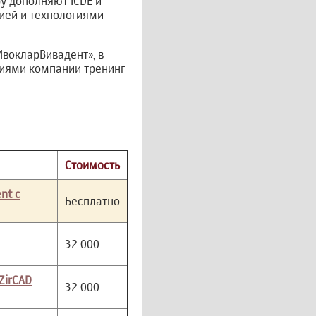
у дополняют ICDE и
ией и технологиями
вокларВивадент», в
ниями компании тренинг
Стоимость
nt с
Бесплатно
32 000
ZirCAD
32 000