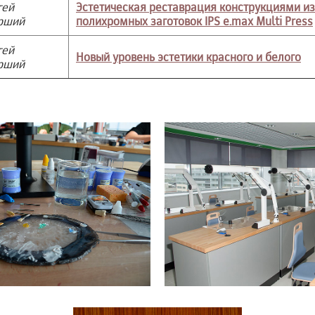
гей
Эстетическая реставрация конструкциями из
рший
полихромных заготовок IPS e.max Multi Press
гей
Новый уровень эстетики красного и белого
рший