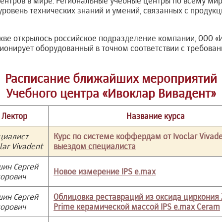
нтров в мире. Региональные учебные центры по всему мир
ровень технических знаний и умений, связанных с продукц
кве открылось российское подразделение компании, ООО «И
ионирует оборудованный в точном соответствии с требова
Расписание ближайших мероприятий
Учебного центра «Ивоклар Вивадент»
Лектор
Название курса
циалист
Курс по системе коффердам от Ivoclar Vivade
lar Vivadent
выездом специалиста
ин Сергей
Новое измерение IPS e.max
орович
ин Сергей
Облицовка реставраций из оксида циркония 
орович
Prime керамической массой IPS e.max Ceram