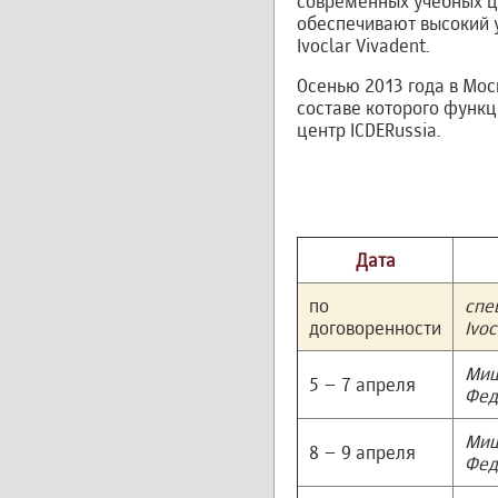
современных учебных це
обеспечивают высокий у
Ivoclar Vivadent.
Осенью 2013 года в Мос
составе которого функц
центр ICDERussia.
Дата
по
спе
договоренности
Ivoc
Миш
5 – 7 апреля
Фед
Миш
8 – 9 апреля
Фед