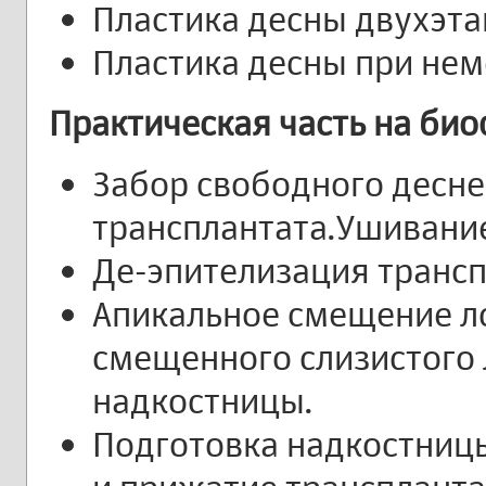
Пластика десны двухэт
Пластика десны при не
П
рактическая част
ь на би
Забор свободного десне
трансплантата.Ушивание
Де-эпителизация трансп
Апикальное смещение л
смещенного слизистого 
надкостницы.
Подготовка надкостницы