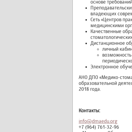
основе требовани
Преподавательски
владеющих соврем
Сеть «Центров пра
медицинскими ор
Качественные обр
стоматологических
Дистанционное об
личный кабин
возможность
периодическо
Электронное обуче
АНО ДПО «Медико-стома
образовательной деяте
2018 года.
Контакты:
info@dmaedu.org
+7 (964) 761-32-96