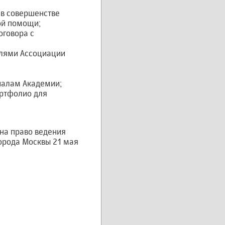
 в совершенстве
ой помощи;
оговора с
елями Ассоциации
иалам Академии;
ртфолио для
на право ведения
орода Москвы 21 мая