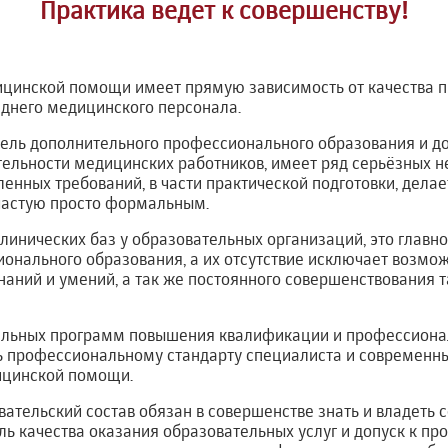
Практика ведет к совершенству!
ицинской помощи имеет прямую зависимость от качества 
еднего медицинского персонала.
ль дополнительного профессионального образования и до
льности медицинских работников, имеет ряд серьёзных нед
енных требований, в части практической подготовки, делае
частую просто формальным.
инических баз у образовательных организаций, это главно
ионального образования, а их отсутствие исключает возмо
наний и умений, а так же постоянного совершенствования 
ельных программ повышения квалификации и профессиона
ь профессиональному стандарту специалиста и современн
ицинской помощи.
ательский состав обязан в совершенстве знать и владеть
оль качества оказания образовательных услуг и допуск к п