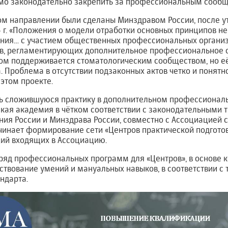
мо законодательно закрепить за профессиональным сообщ
том направлении были сделаны Минздравом России, после 
3 г. «Положения о модели отработки основных принципов н
ния… с участием общественных профессиональных организ
, регламентирующих дополнительное профессиональное о
ом поддерживается стоматологическим сообществом, но е
. Проблема в отсутствии подзаконных актов четко и поня
 этом проекте.
ть сложившуюся практику в дополнительном профессионал
кая академия в чётком соответствии с законодательными 
ия России и Минздрава России, совместно с Ассоциацией 
чинает формирование сети «Центров практической подготов
ий входящих в Ассоциацию.
ряд профессиональных программ для «Центров», в основе 
твование умений и мануальных навыков, в соответствии с
ндарта.