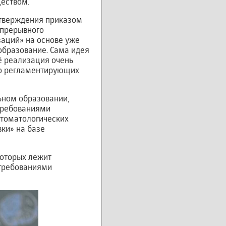
еством.
утверждения приказом
епрерывного
аций» на основе уже
бразование. Сама идея
ё реализация очень
тно регламентирующих
ьном образовании,
требованиями
стоматологических
ки» на базе
которых лежит
 требованиями