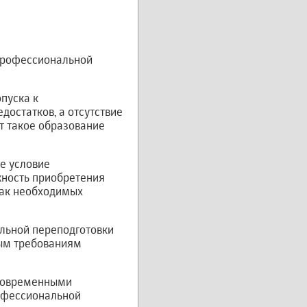
профессиональной
пуска к
остатков, а отсутствие
т такое образование
е условие
жность приобретения
так необходимых
льной переподготовки
ым требованиям
 современными
рофессиональной