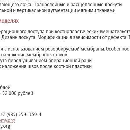
мающего ложа. Полнослойные и расщепленные лоскуты.
льной и вертикальной аугментации мягкими тканями
моделях
рационного доступа при костнопластических вмешательст
 Дизайн лоскута. Модификации в зависимости от дефекта. 
ня с использованием резорбируемой мембраны. Особенност
 наложение мембранных швов.
ута перед ушиванием операционной раны.
 наложения швов после костной пластики.
ублей
 32 000 рублей
 +7 (985) 359- 359-4
my.org
y.org