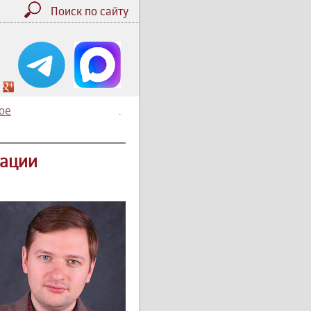
Поиск по сайту
ое
.
тации