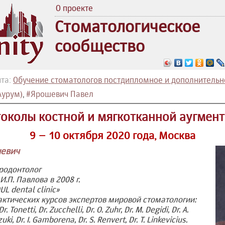
О проекте
Стоматологическое
сообщество
та:
Обучение стоматологов постдипломное и дополнительн
Аурум)
,
#Ярошевич Павел
околы костной и мягкотканной аугмен
9 – 10 октября 2020 года, Москва
евич
родонтолог
И.П. Павлова в 2008 г.
L dental clinic»
ктических курсов экспертов мировой стоматологии:
Dr. Tonetti, Dr. Zucchelli, Dr. O. Zuhr, Dr. M. Degidi, Dr. A.
i, Dr. I. Gamborena, Dr. S. Renvert, Dr. T. Linkevicius.