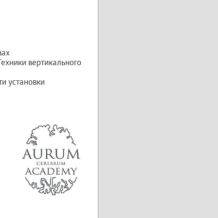
вах
Техники вертикального
и установки