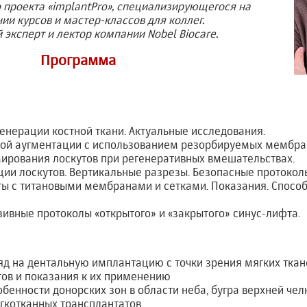
 проекта «implantPro», специализирующегося на
ии курсов и мастер-классов для коллег.
 эксперт и лектор компании Nobel Biocare.
Программа
енерации костной ткани. Актуальные исследования.
ной аугментации с использованием резорбируемых мембра
ирования лоскутов при регенеративных вмешательствах.
ии лоскутов. Вертикальные разрезы. Безопасные протокол
ты с титановыми мембранами и сетками. Показания. Спосо
вные протоколы «открытого» и «закрытого» синус-лифта.
д на дентальную имплантацию с точки зрения мягких ткан
тов и показания к их применению
бенности донорских зон в области неба, бугра верхней чел
гкотканных трансплантатов