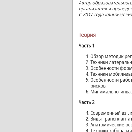
Автор образовательного
организации и проведен
С 2017 года клинический
Теория
Часть 1
Обзор методик рег
Техники латераль
Особенности форм
Техники мобилизац
Особенности рабо
рисков.
Минимально-инвази
Часть 2
Современный взгля
Виды транспланта
Анатомические осо
Техники забора мя