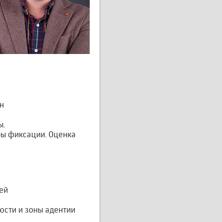
н
ы.
бы фиксации. Оценка
ей
юсти и зоны адентии