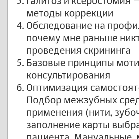
Галитоз и ксеростомия 
методы коррекции
Обследование на профил
почему мне раньше никт
проведения скрининга
Базовые принципы мот
консультирования
Оптимизация самостояте
Подбор межзубных сред
применения (нити, зубоч
заполнение карты выбр
пациента. Мануальные,