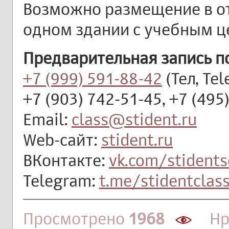
Возможно размещение в от
одном здании с учебным ц
Предварительная запись п
+7 (999) 591-88-42
(Тел, Te
+7 (903) 742-51-45, +7 (495
Email:
class@stident.ru
Web-сайт:
stident.ru
ВКонтакте:
vk.com/stidents
Telegram:
t.me/stidentclas
Просмотрено
1968
Нра