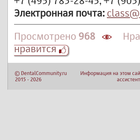
+7 (495) 783-28-45, +7 (903
Электронная почта:
class@
Просмотрено
968
Нра
нравится
©
DentalCommunity.ru
Информация на этом сай
2015
-
2026
ассистент