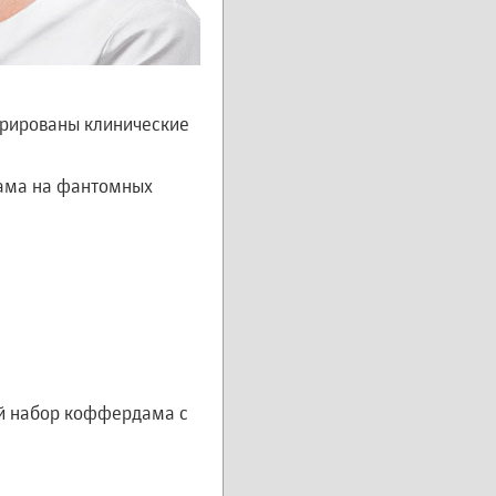
трированы клинические
дама на фантомных
ый набор коффердама с