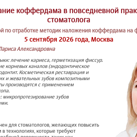
ние коффердама в повседневной прак
стоматолога
ой по отработке методик наложения коффердама на
5 сентября 2026 года, Москва
Лариса Александровна
ки: лечение кариеса, герметизация фиссур.
ие корневых каналов (эндодонтическое
иодонтит. Косметическая реставрация и
их и жевательных зубов композитными
ты производятся с применением
опа.
: микропротезирование зубов
ами.
чен для стоматологов, желающих повысить
и в технологиях, которые требуют