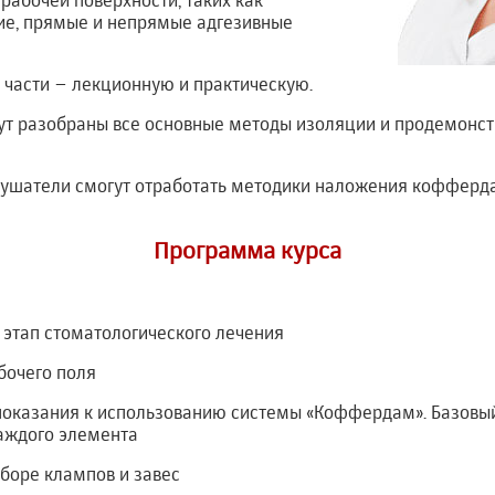
рабочей поверхности, таких как
ие, прямые и непрямые адгезивные
 части – лекционную и практическую.
дут разобраны все основные методы изоляции и продемонс
слушатели смогут отработать методики наложения коффер
Программа курса
 этап стоматологического лечения
бочего поля
опоказания к использованию системы «Коффердам». Базов
аждого элемента
дборе клампов и завес