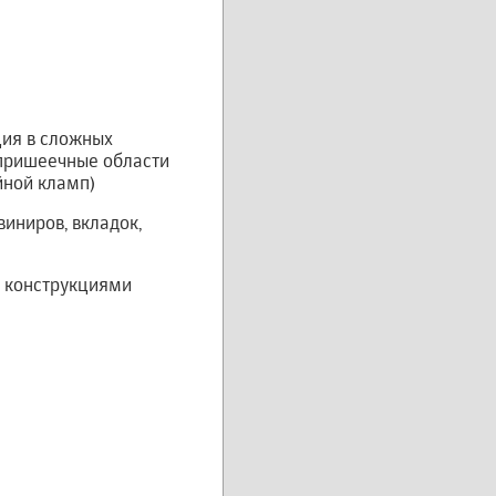
ция в сложных
 пришеечные области
йной кламп)
виниров, вкладок,
и конструкциями