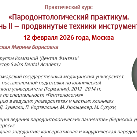
Практический курс
«Пародонтологический практикум.
нь II – продвинутые техники инструмен
12 февраля 2026 года, Москва
кая Марина Борисовна
Группы Компаний "Дентал Фэнтези"
тор Swiss Dental Academy
Самарский государственный медицинский университет.
а постдипломной подготовки по клинической
ого университета (Германия). 2012- 2014 гг.
 по специальности «Рентгенология»
ию в ведущих университетах и частных клиниках
Д. Зукелли, П. Кортеллини, М. Хюльцелер, М. Сузуки,
пция ведения пародонтологических пациентов» (Бернский у
ересы:
дная эндодонтия; консервативная и хирургическая пародон