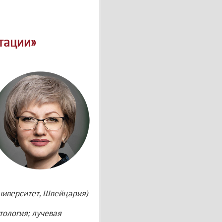
тации»
ниверситет, Швейцария)
тология; лучевая