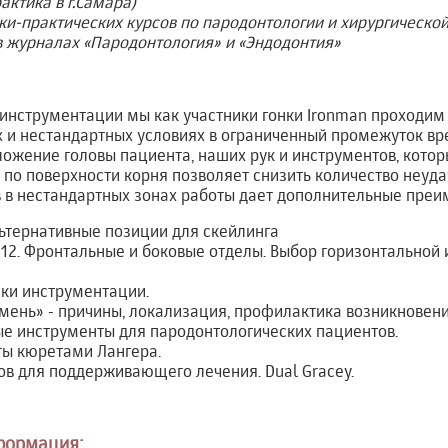
актика в г.Самара)
ки-практических курсов по пародонтологии и хирургической
 в журналах «Пародонтология» и «Эндодонтия»
инструментации мы как участники гонки Ironman проходим 
х и нестандартных условиях в ограниченный промежуток в
ожение головы пациента, наших рук и инструментов, котор
 по поверхности корня позволяет снизить количество неуд
 в нестандартных зонах работы дает дополнительные преи
ьтернативные позиции для скейлинга
12. Фронтальные и боковые отделы. Выбор горизонтальной 
ки инструментации.
ень» - причины, локализация, профилактика возникновени
 инструменты для пародонтологических пациентов.
ты кюретами Лангера.
в для поддерживающего лечения. Dual Gracey.
формация: