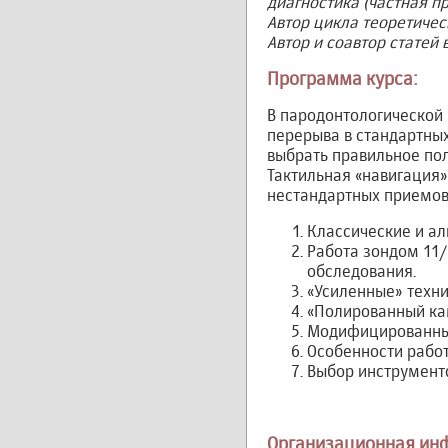
диагностика (частная пр
Автор цикла теоретичес
Автор и соавтор статей
Программа курса:
В пародонтологической 
перерыва в стандартны
выбрать правильное пол
Тактильная «навигация»
нестандартных приемов
Классические и ал
Работа зондом 11/
обследования.
«Усиленные» техни
«Полированный кам
Модифицированные
Особенности рабо
Выбор инструменто
Организационная ин