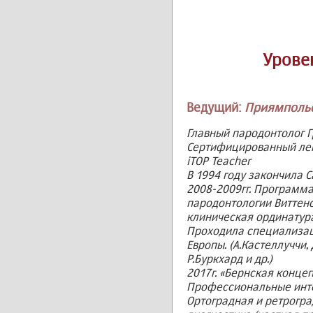
Урове
Ведущий:
Приямпольс
Главный пародонтолог 
Сертифицированный лек
iTOP Teacher
В 1994 году закончила 
2008-2009гг. Программ
пародонтологии Виттенск
клиническая ординатура
Проходила специализац
Европы. (А.Кастеллуччи, 
Р.Буркхард и др.)
2017г. «Бернская конце
Профессиональные инт
Ортоградная и ретрогра