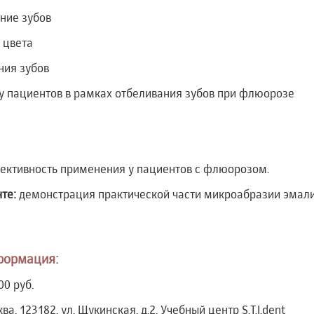
ние зубов
 цвета
ния зубов
а у пациентов в рамках отбеливания зубов при флюорозе
фективность применения у пациентов с флюорозом.
те:
демонстрация практической части микроабразии эмали
формация:
00 руб.
ва, 123182, ул. Щукинская, д.2, Учебный центр S.T.I.dent