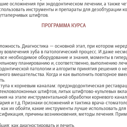
шие осложнения при эндодонтическом лечении, а также четк
спользовать инструменты и препараты для дезобтурации к
уттаперчивых штифтов.
ПРОГРАММА КУРСА
ложность. Диагностика — основной этап, при котором нере
у вовлечения зуба в патологический процесс. И даже несмо
все необходимое оборудование и знания, моменты в гиперд
ильному планированию и, соответственно, выполнению леч
одонтической патологии и алгоритм принятия решения о н
ного вмешательства. Когда и как выполнить повторное вме
ть.
тупа к корневым каналам: предэндодонтическая реставрац
текловолоконных штифтов, литых штифтово-культевых вкла
ия на этапе инструментальной обработки корневого канал
ария и т.д. Признаки осложнений и тактика врача-стоматоло
, как их обойти, какие инструменты лучше использовать для 
сификация, причины возникновения, методы лечения. При
ция: как диагностировать и лечить.