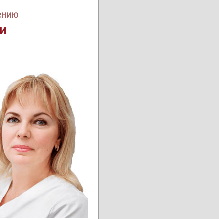
ению
и