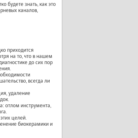
о будете знать, как это
орневых каналов,
дко приходится
тря на то, что в нашем
иагностике до сих пор
ения.
еобходимости
шательство, всегда ли
ия, удаление
док.
а: отлом инструмента,
га.
этих целей.
менение биокерамики и