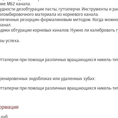
ние МБ2 канала.
удности дезобтурации пасты, гуттаперчи. Инструменты и ра
пломбировочного материала из корневого канала.
е леченных резорцин-формалиновым методом. Когда можно,
канал.
ики обтурации корневых каналов. Нужно ли калибровать г
зы успеха.
уттаперчи при помощи различных вращающихся никель-тит
ренировочных эндоблоках или удаленных зубах:
уттаперчи при помощи различных вращающихся никель-тит
ормация
 руб.