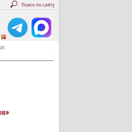
Поиск по сайту
ое
.
ов»