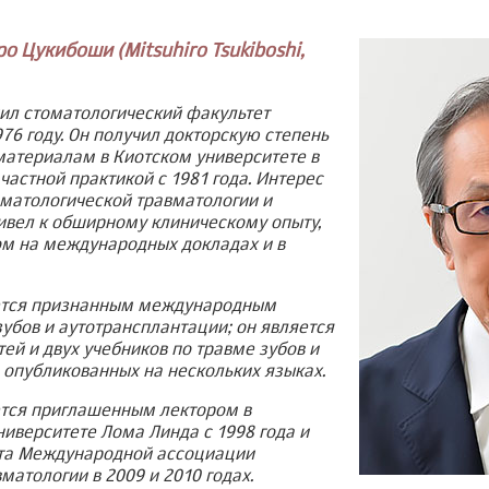
о Цукибоши (Mitsuhiro Tsukiboshi,
ил стоматологический факультет
976 году. Он получил докторскую степень
материалам в Киотском университете в
частной практикой с 1981 года. Интерес
оматологической травматологии и
ивел к обширному клиническому опыту,
м на международных докладах и в
ется признанным международным
убов и аутотрансплантации; он является
ей и двух учебников по травме зубов и
 опубликованных на нескольких языках.
тся приглашенным лектором в
ниверситете Лома Линда с 1998 года и
нта Международной ассоциации
матологии в 2009 и 2010 годах.