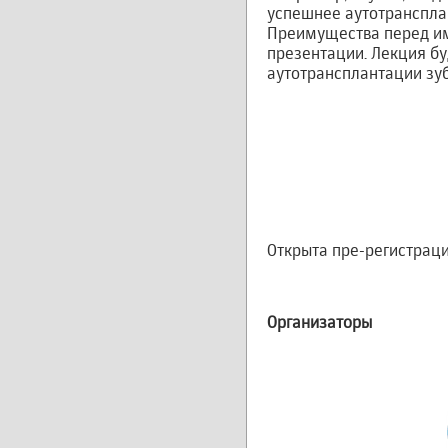
успешнее аутотранспла
Преимущества перед им
презентации. Лекция б
аутотрансплантации зуб
Открыта пре-регистрация
Организаторы