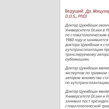
Ведущий:
Др. Мицухир
D.D.S., PhD)
Доктор Цукибоши оконч
Университета Осаки в 1
по стоматологическим 
1980 году и занимается 
доктора Цукибоши к ст
аутотрансплантации пр
транслируемому авторо
публикациях.
Доктор Цукибоши явля
экспертом по травмам з
автором множества стат
по аутотрансплантации,
Доктор Цукибоши являе
Университете Осаки и У
занимал пост президе
стоматологической трав