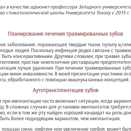
л в качестве адъюнкт-профессора Западного университета в
а стоматологической школы Университета Тохоку с 2015 г.
Планирование лечения травмированных зубов
рое заболевание, поражающее твердые ткани, пульпу и/или
лодых людей. Поскольку инфекция редко связана с травм
 быть консервативными. Другими словами, при травме зуб
пэктомии, простые композитные реставрации предпочтител
антация лучше удаления. При лечении травмированных зуб
ции мини-инвазивности. В моей презентации участники осо
тата, обработанного с помощью вышеуказанных концепций..
Аутотрансплантация зубов
 при имплантации часто включают ситуации, когда вариан
ду. В сложных случаях для установки имплантатов требуетс
ко, если в том же рту найден хороший кандидат на роль дон
быть более подходящим вариантом, чем имплантация.
а показан синус-лифтинг или увеличение гребня, может бы