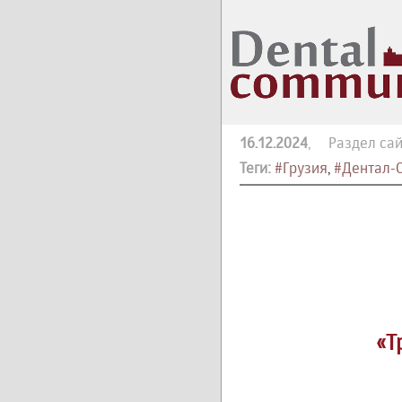
16.12.2024
, Раздел сай
Теги:
#Грузия
,
#Дентал-С
«Т