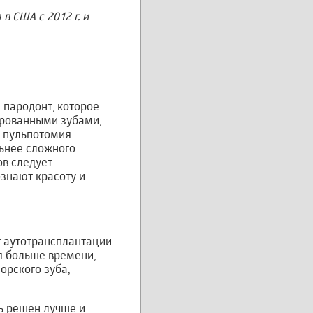
 США с 2012 г. и
 пародонт, которое
ированными зубами,
а пульпотомия
ьнее сложного
ов следует
знают красоту и
т аутотрансплантации
я больше времени,
орского зуба,
ть решен лучше и