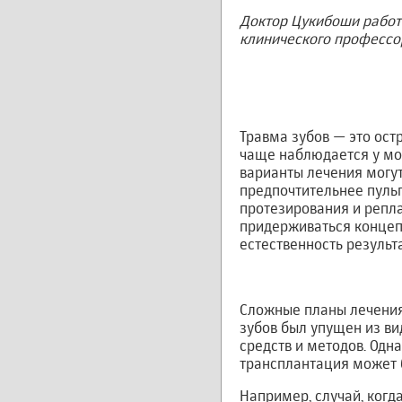
Доктор Цукибоши работа
клинического профессор
Травма зубов — это ост
чаще наблюдается у мо
варианты лечения могут
предпочтительнее пуль
протезирования и репл
придерживаться концеп
естественность резуль
Сложные планы лечения
зубов был упущен из ви
средств и методов. Одна
трансплантация может 
Например, случай, когд