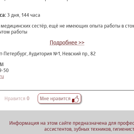
са:
3 дня, 144 часа
:
медицинских сестёр, ещё не имеющих опыта работы в стом
пытом работы
Подробнее >>
т-Петербург,
Аудитория №1, Невский пр., 82
ОМ
9-50
ru
Нравится
0
Мне нравится
Информация на этом сайте предназначена для профес
ассистентов, зубных техников, гигиенис