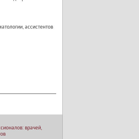
атологии, ассистентов
сионалов: врачей,
тов