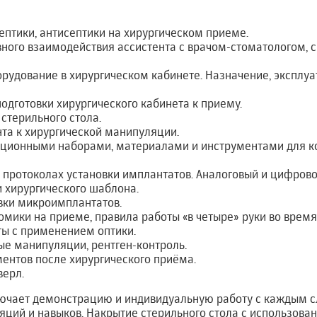
птики, антисептики на хирургическом приеме.
ого взаимодействия ассистента с врачом-стоматологом, с
рудование в хирургическом кабинете. Назначение, эксплуат
дготовки хирургического кабинета к приему.
стерильного стола.
та к хирургической манипуляции.
ационными наборами, материалами и инструментами для ко
 протоколах установки имплантатов. Аналоговый и цифрово
 хирургического шаблона.
вки микроимплантатов.
мики на приеме, правила работы «в четыре» руки во время
ты с применением оптики.
е манипуляции, рентген-контроль.
ентов после хирургического приёма.
верл.
ючает демонстрацию и индивидуальную работу с каждым с
яций и навыков. Накрытие стерильного стола с использова