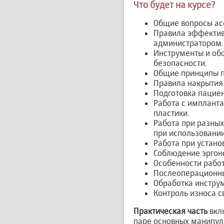
Что будет на курсе?
Общие вопросы асе
Правила эффективн
администратором.
Инструменты и обо
безопасности.
Общие принципы по
Правила накрытия 
Подготовка пациен
Работа с имплант
пластики.
Работа при разных
при использовании
Работа при устано
Соблюдение эргоно
Особенности рабо
Послеоперационны
Обработка инструм
Контроль износа с
Практическая часть
вкл
паре основных манипул