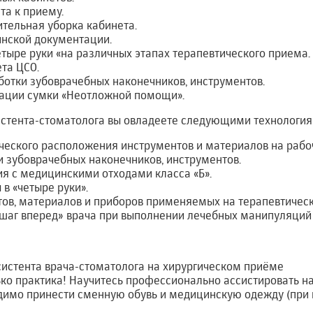
та к приему.
тельная уборка кабинета.
инской документации.
тыре руки «на различных этапах терапевтического приема.
та ЦСО.
отки зубоврачебных наконечников, инструментов.
ации сумки «Неотложной помощи».
систента-стоматолога вы овладеете следующими технологи
ческого расположения инструментов и материалов на рабо
 зубоврачебных наконечников, инструментов.
я с медицинскими отходами класса «Б».
в «четыре руки».
ов, материалов и приборов применяемых на терапевтическ
«шаг вперед» врача при выполнении лечебных манипуляций
систента врача-стоматолога на хирургическом приёме
ько практика! Научитесь профессионально ассистировать н
димо принести сменную обувь и медицинскую одежду (при 