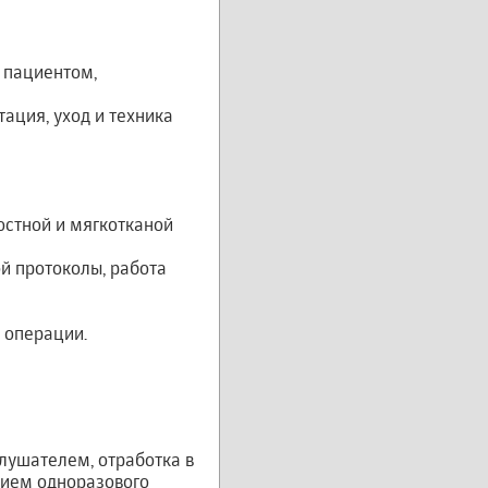
 пациентом,
ация, уход и техника
стной и мягкотканой
й протоколы, работа
 операции.
лушателем, отработка в
нием одноразового