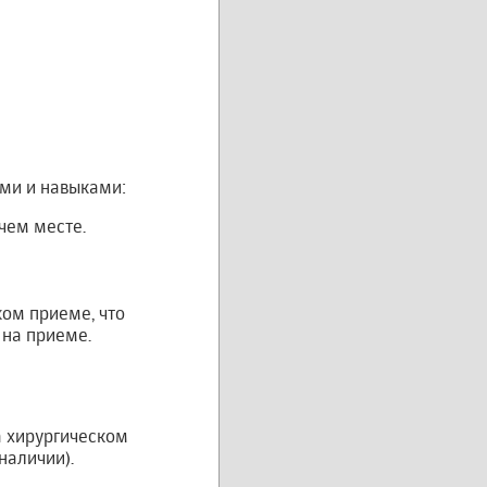
ями и навыками:
чем месте.
ом приеме, что
 на приеме.
а хирургическом
наличии).