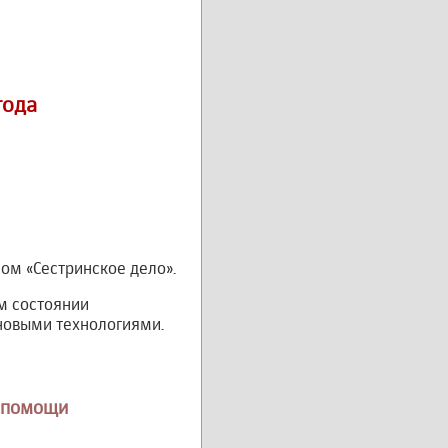
года
м «Сестринское дело».
м состоянии
новыми технологиями.
й помощи