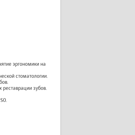
нятие эргономики на
ческой стоматологии.
бов.
х реставрации зубов.
SO.