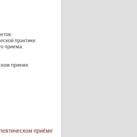
етов.
еской практике.
го приема.
ском приеме
апевтическом приёме