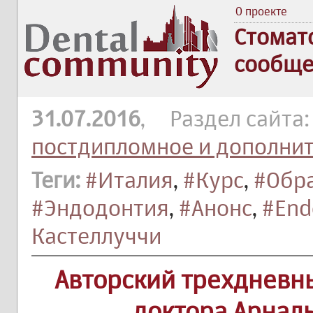
О проекте
Стомат
сообще
31.07.2016
, Раздел сайта
постдипломное и дополни
Теги:
#Италия
,
#Курс
,
#Обр
#Эндодонтия
,
#Анонс
,
#End
Кастеллуччи
Авторский трехдневн
доктора Арнал