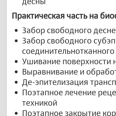
десны
П
рактическая част
ь на би
Забор свободного десне
Забор свободного субэ
соединительнотканного
Ушивание поверхности н
Выравнивание и обрабо
Де-эпителизация трансп
Поэтапное лечение реце
техникой
Поэтапное закрытие кор